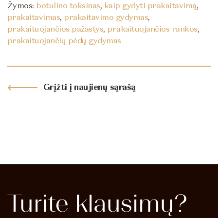
Žymos:
botulino toksinas
,
kaip gydyti prakaitavimą
,
prakaitavimas
,
prakaitavimo gydymas
,
prakaituojančios pažastys
,
prakaituojančios rankos
,
prakaituojančių pėdų gydymas
Grįžti į naujienų sąrašą
Turite
klausimų?