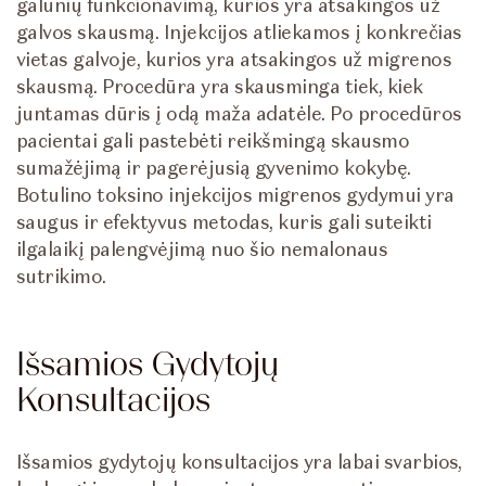
galūnių funkcionavimą, kurios yra atsakingos už
galvos skausmą. Injekcijos atliekamos į konkrečias
vietas galvoje, kurios yra atsakingos už migrenos
skausmą. Procedūra yra skausminga tiek, kiek
juntamas dūris į odą maža adatėle. Po procedūros
pacientai gali pastebėti reikšmingą skausmo
sumažėjimą ir pagerėjusią gyvenimo kokybę.
Botulino toksino injekcijos migrenos gydymui yra
saugus ir efektyvus metodas, kuris gali suteikti
ilgalaikį palengvėjimą nuo šio nemalonaus
sutrikimo.
Išsamios Gydytojų
Konsultacijos
Išsamios gydytojų konsultacijos yra labai svarbios,