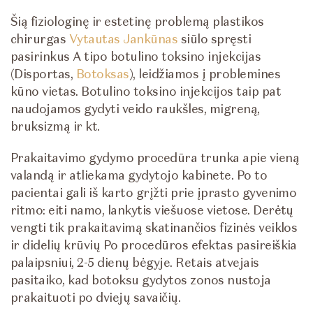
Šią fiziologinę ir estetinę problemą plastikos
chirurgas
Vytautas Jankūnas
siūlo spręsti
pasirinkus A tipo botulino toksino injekcijas
(Disportas,
Botoksas
), leidžiamos į problemines
kūno vietas. Botulino toksino injekcijos taip pat
naudojamos gydyti veido raukšles, migreną,
bruksizmą ir kt.
Prakaitavimo gydymo procedūra trunka apie vieną
valandą ir atliekama gydytojo kabinete. Po to
pacientai gali iš karto grįžti prie įprasto gyvenimo
ritmo: eiti namo, lankytis viešuose vietose. Derėtų
vengti tik prakaitavimą skatinančios fizinės veiklos
ir didelių krūvių Po procedūros efektas pasireiškia
palaipsniui, 2-5 dienų bėgyje. Retais atvejais
pasitaiko, kad botoksu gydytos zonos nustoja
prakaituoti po dviejų savaičių.