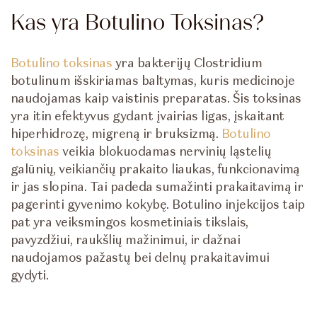
Kas yra Botulino Toksinas?
Botulino toksinas
yra bakterijų Clostridium
botulinum išskiriamas baltymas, kuris medicinoje
naudojamas kaip vaistinis preparatas. Šis toksinas
yra itin efektyvus gydant įvairias ligas, įskaitant
hiperhidrozę, migreną ir bruksizmą.
Botulino
toksinas
veikia blokuodamas nervinių ląstelių
galūnių, veikiančių prakaito liaukas, funkcionavimą
ir jas slopina. Tai padeda sumažinti prakaitavimą ir
pagerinti gyvenimo kokybę. Botulino injekcijos taip
pat yra veiksmingos kosmetiniais tikslais,
pavyzdžiui, raukšlių mažinimui, ir dažnai
naudojamos pažastų bei delnų prakaitavimui
gydyti.