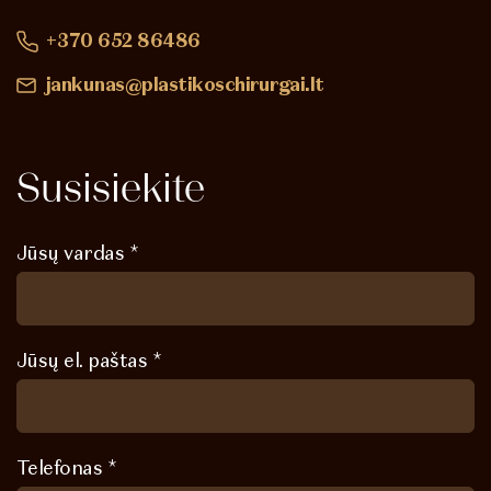
+370 652 86486
jankunas@plastikoschirurgai.lt
Susisiekite
Jūsų vardas *
Jūsų el. paštas *
Telefonas *