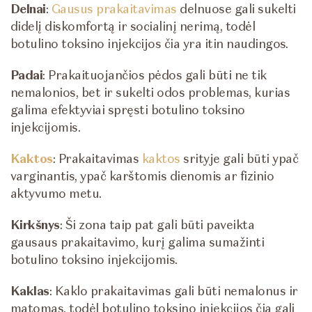
Delnai
:
Gausus prakaitavimas
delnuose gali sukelti
didelį diskomfortą ir socialinį nerimą, todėl
botulino toksino injekcijos čia yra itin naudingos.
Padai
: Prakaituojančios pėdos gali būti ne tik
nemalonios, bet ir sukelti odos problemas, kurias
galima efektyviai spręsti botulino toksino
injekcijomis.
Kaktos
: Prakaitavimas
kaktos
srityje gali būti ypač
varginantis, ypač karštomis dienomis ar fizinio
aktyvumo metu.
Kirkšnys
: Ši zona taip pat gali būti paveikta
gausaus prakaitavimo, kurį galima sumažinti
botulino toksino injekcijomis.
Kaklas
: Kaklo prakaitavimas gali būti nemalonus ir
matomas, todėl botulino toksino injekcijos čia gali