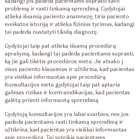
kadangi jos padeda pacientams suprasti savo
problemą ir rasti tinkamą sprendimą. Gydytojai
atlieka išsamią paciento anamnezę, tiria paciento
sveikatos istoriją ir atlieka fizinius tyrimus, kadangi
tai padeda nustatyti tikslią diagnozę.
Gydytojai taip pat atlieka išsamų procedūrų
aprašymą, kadangi tai padeda pacientams suprasti,
ką jie gali tikėtis procedūros metu. Jie atsako į
visus paciento klausimus ir užtikrina, kad pacientas
yra visiškai informuotas apie procedūrą.
Konsultacijos metu gydytojai taip pat aptaria
galimas rizikas ir kontraindikacijas, kad pacientas
galėtų priimti informuotą sprendimą.
Gydytojų konsultacijos yra labai svarbios, nes jos
padeda pacientams rasti tinkamą sprendimą ir
užtikrina, kad pacientas yra visiškai informuotas
apie procedūrą. Tai suteikia pacientams