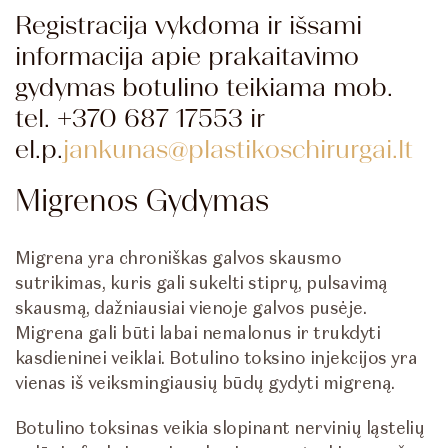
Registracija vykdoma ir išsami
informacija apie prakaitavimo
gydymas botulino teikiama mob.
tel. +370 687 17553 ir
el.p.
jankunas@plastikoschirurgai.lt
Migrenos Gydymas
Migrena yra chroniškas galvos skausmo
sutrikimas, kuris gali sukelti stiprų, pulsavimą
skausmą, dažniausiai vienoje galvos pusėje.
Migrena gali būti labai nemalonus ir trukdyti
kasdieninei veiklai. Botulino toksino injekcijos yra
vienas iš veiksmingiausių būdų gydyti migreną.
Botulino toksinas veikia slopinant nervinių ląstelių