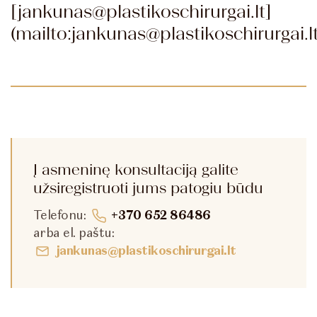
[jankunas@plastikoschirurgai.lt]
(mailto:jankunas@plastikoschirurgai.l
Į asmeninę konsultaciją galite
užsiregistruoti jums patogiu būdu
Telefonu:
+370 652 86486
arba el. paštu:
jankunas@plastikoschirurgai.lt