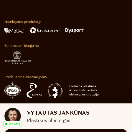
Naudojama
produkcija
Bendradar-
biaujame
Priklausome
asociacijoms
© 2026
Sukūrė
VYTAUTAS JANKŪNAS
UAB „Plastikos
Plastikos chirurgas
chirurgai“
ONLINE