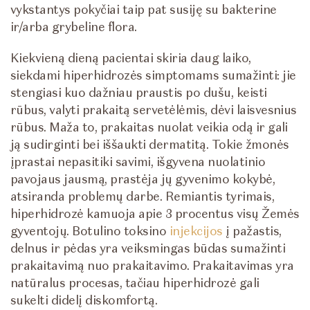
vykstantys pokyčiai taip pat susiję su bakterine
ir/arba grybeline flora.
Kiekvieną dieną pacientai skiria daug laiko,
siekdami hiperhidrozės simptomams sumažinti: jie
stengiasi kuo dažniau praustis po dušu, keisti
rūbus, valyti prakaitą servetėlėmis, dėvi laisvesnius
rūbus. Maža to, prakaitas nuolat veikia odą ir gali
ją sudirginti bei iššaukti dermatitą. Tokie žmonės
įprastai nepasitiki savimi, išgyvena nuolatinio
pavojaus jausmą, prastėja jų gyvenimo kokybė,
atsiranda problemų darbe. Remiantis tyrimais,
hiperhidrozė kamuoja apie 3 procentus visų Žemės
gyventojų. Botulino toksino
injekcijos
į pažastis,
delnus ir pėdas yra veiksmingas būdas sumažinti
prakaitavimą nuo prakaitavimo. Prakaitavimas yra
natūralus procesas, tačiau hiperhidrozė gali
sukelti didelį diskomfortą.