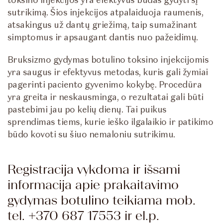
toksino injekcijos yra efektyvus būdas gydyti šį
sutrikimą. Šios injekcijos atpalaiduoja raumenis,
atsakingus už dantų griežimą, taip sumažinant
simptomus ir apsaugant dantis nuo pažeidimų.
Bruksizmo gydymas botulino toksino injekcijomis
yra saugus ir efektyvus metodas, kuris gali žymiai
pagerinti paciento gyvenimo kokybę. Procedūra
yra greita ir neskausminga, o rezultatai gali būti
pastebimi jau po kelių dienų. Tai puikus
sprendimas tiems, kurie ieško ilgalaikio ir patikimo
būdo kovoti su šiuo nemaloniu sutrikimu.
Registracija vykdoma ir išsami
informacija apie prakaitavimo
gydymas botulino teikiama mob.
tel. +370 687 17553 ir el.p.