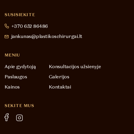
SUSISIEKITE
+370 652 86486
jankunas@plastikoschirurgai.lt
MENIU
Apie gydytoją
Konsultacijos užsienyje
Paslaugos
Galerijos
Kainos
Kontaktai
SEKITE MUS