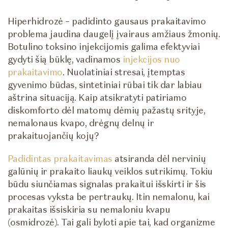
Hiperhidrozė – padidinto gausaus prakaitavimo
problema jaudina daugelį įvairaus amžiaus žmonių.
Botulino toksino injekcijomis galima efektyviai
gydyti šią būklę, vadinamos
injekcijos nuo
prakaitavimo
. Nuolatiniai stresai, įtemptas
gyvenimo būdas, sintetiniai rūbai tik dar labiau
aštrina situaciją. Kaip atsikratyti patiriamo
diskomforto dėl matomų dėmių pažastų srityje,
nemalonaus kvapo, drėgnų delnų ir
prakaituojančių kojų?
Padidintas prakaitavimas
atsiranda dėl nervinių
galūnių ir prakaito liaukų veiklos sutrikimų. Tokiu
būdu siunčiamas signalas prakaitui išskirti ir šis
procesas vyksta be pertraukų. Itin nemalonu, kai
prakaitas išsiskiria su nemaloniu kvapu
(osmidrozė). Tai gali byloti apie tai, kad organizme