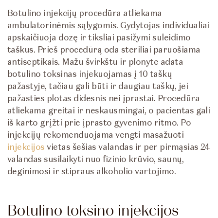
Botulino injekcijų procedūra atliekama
ambulatorinėmis sąlygomis. Gydytojas individualiai
apskaičiuoja dozę ir tiksliai pasižymi suleidimo
taškus. Prieš procedūrą oda steriliai paruošiama
antiseptikais. Mažu švirkštu ir plonyte adata
botulino toksinas injekuojamas į 10 taškų
pažastyje, tačiau gali būti ir daugiau taškų, jei
pažasties plotas didesnis nei įprastai. Procedūra
atliekama greitai ir neskausmingai, o pacientas gali
iš karto grįžti prie įprasto gyvenimo ritmo. Po
injekcijų rekomenduojama vengti masažuoti
injekcijos
vietas šešias valandas ir per pirmąsias 24
valandas susilaikyti nuo fizinio krūvio, saunų,
deginimosi ir stipraus alkoholio vartojimo.
Botulino toksino injekcijos