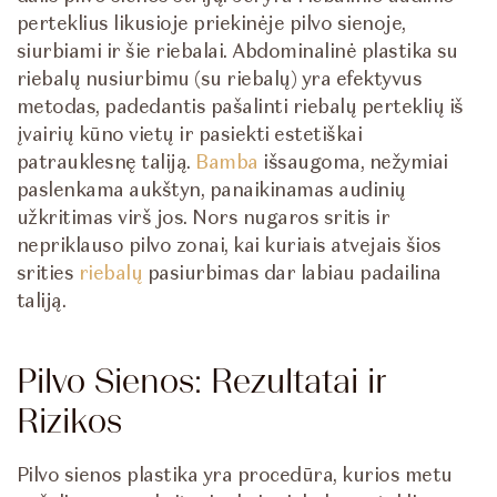
perteklius likusioje priekinėje pilvo sienoje,
siurbiami ir šie riebalai. Abdominalinė plastika su
riebalų nusiurbimu (su riebalų) yra efektyvus
metodas, padedantis pašalinti riebalų perteklių iš
įvairių kūno vietų ir pasiekti estetiškai
patrauklesnę taliją.
Bamba
išsaugoma, nežymiai
paslenkama aukštyn, panaikinamas audinių
užkritimas virš jos. Nors nugaros sritis ir
nepriklauso pilvo zonai, kai kuriais atvejais šios
srities
riebalų
pasiurbimas dar labiau padailina
taliją.
Pilvo Sienos: Rezultatai ir
Rizikos
Pilvo sienos plastika yra procedūra, kurios metu