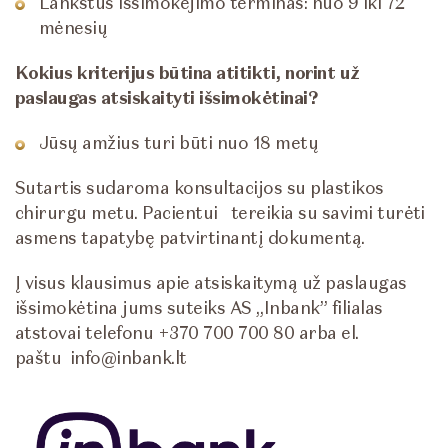
Lankstus išsimokėjimo terminas: nuo 9 iki 72
mėnesių
Kokius kriterijus būtina atitikti, norint už
paslaugas atsiskaityti išsimokėtinai?
Jūsų amžius turi būti nuo 18 metų
Sutartis sudaroma konsultacijos su plastikos
chirurgu metu. Pacientui tereikia su savimi turėti
asmens tapatybę patvirtinantį dokumentą.
Į visus klausimus apie atsiskaitymą už paslaugas
išsimokėtina jums suteiks AS „Inbank” filialas
atstovai telefonu +370 700 700 80 arba el.
paštu info@inbank.lt