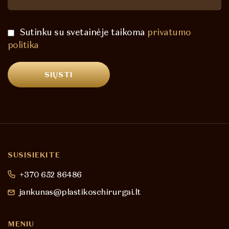
Sutinku su svetainėje taikoma
privatumo
politika
SUSISIEKITE
+370 652 86486
jankunas@plastikoschirurgai.lt
MENIU