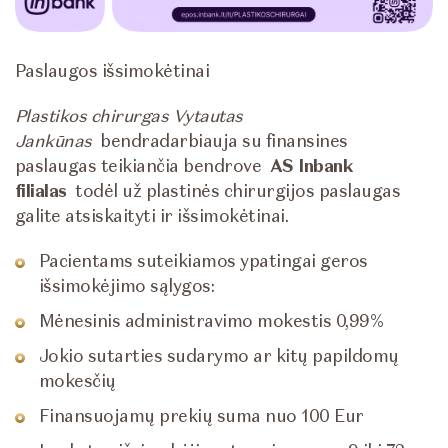
Paslaugos išsimokėtinai
Plastikos chirurgas Vytautas
Jankūnas
bendradarbiauja su finansines
paslaugas teikiančia bendrove
AS Inbank
filialas
todėl už plastinės chirurgijos paslaugas
galite atsiskaityti ir išsimokėtinai.
Pacientams suteikiamos ypatingai geros
išsimokėjimo sąlygos:
Mėnesinis administravimo mokestis 0,99%
Jokio sutarties sudarymo ar kitų papildomų
mokesčių
Finansuojamų prekių suma nuo 100 Eur