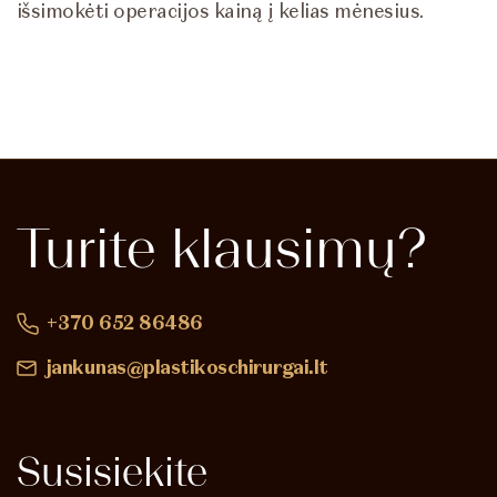
išsimokėti operacijos kainą į kelias mėnesius.
Turite
klausimų?
+370 652 86486
jankunas@plastikoschirurgai.lt
Susisiekite