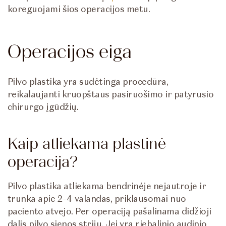
koreguojami šios operacijos metu.
Operacijos eiga
Pilvo plastika yra sudėtinga procedūra,
reikalaujanti kruopštaus pasiruošimo ir patyrusio
chirurgo įgūdžių.
Kaip atliekama plastinė
operacija?
Pilvo plastika atliekama bendrinėje nejautroje ir
trunka apie 2–4 valandas, priklausomai nuo
paciento atvejo. Per operaciją pašalinama didžioji
dalis pilvo sienos strijų. Jei yra riebalinio audinio