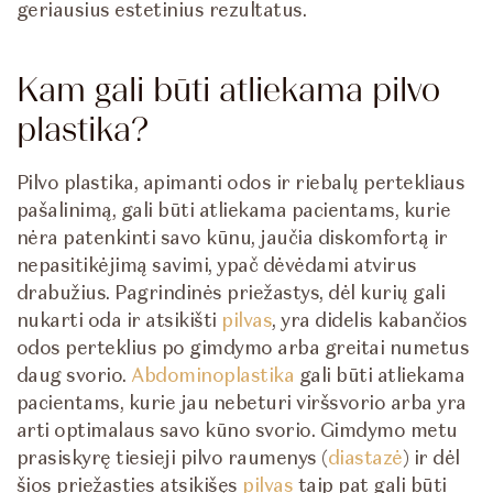
geriausius estetinius rezultatus.
Kam gali būti atliekama pilvo
plastika?
Pilvo plastika, apimanti odos ir riebalų pertekliaus
pašalinimą, gali būti atliekama pacientams, kurie
nėra patenkinti savo kūnu, jaučia diskomfortą ir
nepasitikėjimą savimi, ypač dėvėdami atvirus
drabužius. Pagrindinės priežastys, dėl kurių gali
nukarti oda ir atsikišti
pilvas
, yra didelis kabančios
odos perteklius po gimdymo arba greitai numetus
daug svorio.
Abdominoplastika
gali būti atliekama
pacientams, kurie jau nebeturi viršsvorio arba yra
arti optimalaus savo kūno svorio. Gimdymo metu
prasiskyrę tiesieji pilvo raumenys (
diastazė
) ir dėl
šios priežasties atsikišęs
pilvas
taip pat gali būti