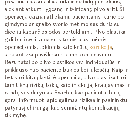
pašalinamas sukritusi oda ir riebalų perteklius,
siekiant atkurti lygesnę ir tvirtesnę pilvo sritį. Ši
operacija dažnai atliekama pacientams, kurie po
gimdymo ar greito svorio metimo susiduria su
dideliu kabančios odos pertekliumi. Pilvo plastika
gali būti derinama su kitomis plastinėmis
operacijomis, tokiomis kaip krūtų
korekcija
,
siekiant visapusiškesnio kūno kontūravimo.
Rezultatai po pilvo plastikos yra individualūs ir
priklauso nuo paciento būklės bei lūkesčių. Kaip ir
bet kuri kita plastinė operacija, pilvo plastika turi
tam tikrų rizikų, tokių kaip infekcija, kraujavimas ir
randų susidarymas. Svarbu, kad pacientai būtų
gerai informuoti apie galimas rizikas ir pasirinktų
patyrusį chirurgą, kad sumažintų komplikacijų
tikimybę.