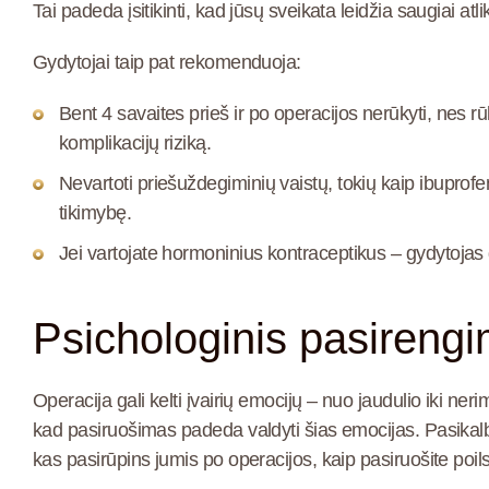
Tai padeda įsitikinti, kad jūsų sveikata leidžia saugiai atlik
Gydytojai taip pat rekomenduoja:
Bent 4 savaites prieš ir po operacijos nerūkyti
, nes rū
komplikacijų riziką.
Nevartoti priešuždegiminių vaistų
, tokių kaip ibuprofe
tikimybę.
Jei vartojate hormoninius kontraceptikus – gydytojas g
Psichologinis pasirengi
Operacija gali kelti įvairių emocijų – nuo jaudulio iki ner
kad
pasiruošimas padeda valdyti šias emocijas
. Pasikal
kas pasirūpins jumis po operacijos, kaip pasiruošite poi