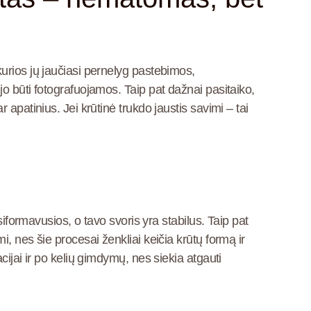
urios jų jaučiasi pernelyg pastebimos,
o būti fotografuojamos. Taip pat dažnai pasitaiko,
apatinius. Jei krūtinė trukdo jaustis savimi – tai
siformavusios, o tavo svoris yra stabilus. Taip pat
, nes šie procesai ženkliai keičia krūtų formą ir
cijai ir po kelių gimdymų, nes siekia atgauti