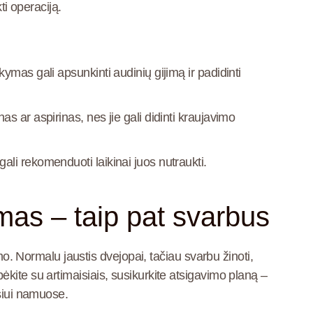
ti operaciją.
kymas gali apsunkinti audinių gijimą ir padidinti
nas ar aspirinas, nes jie gali didinti kraujavimo
ali rekomenduoti laikinai juos nutraukti.
mas – taip pat svarbus
imo. Normalu jaustis dvejopai, tačiau svarbu žinoti,
bėkite su artimaisiais, susikurkite atsigavimo planą –
lsiui namuose.