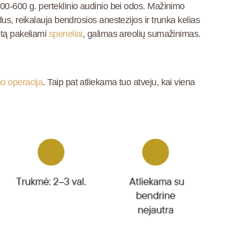
00-600 g. perteklinio audinio bei odos. Mažinimo
us, reikalauja bendrosios anestezijos ir trunka kelias
etą pakeliami
speneliai
, galimas areolių sumažinimas.
o operacija
. Taip pat atliekama tuo atveju, kai viena