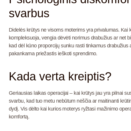
svarbus
Didelės krūtys ne visoms moterims yra privalumas. Kai k
kompleksuoja, vengia dėvėti norimus drabužius ar net bij
kad dėl kūno proporcijų sunku rasti tinkamus drabužius ar 
pakankama priežastis ieškoti sprendimo.
Kada verta kreiptis?
Geriausias laikas operacijai – kai krūtys jau yra pilnai su
svarbu, kad tuo metu nebūtum nėščia ar maitinanti krūtimi
dydį. Vis dėlto kai kurios moterys ryžtasi mažinimo opera
komfortą.