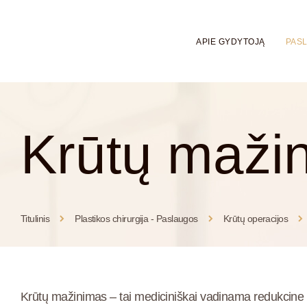
APIE GYDYTOJĄ
PAS
Krūtų maži
Titulinis
Plastikos chirurgija - Paslaugos
Krūtų operacijos
Krūtų mažinimas
– tai mediciniškai vadinama redukcine