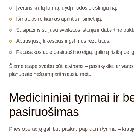
Įvertins krūtų formą, dydį ir odos elastingumą.
Išmatuos reikiamas apimtis ir simetriją.
Susipažins su jūsų sveikatos istorija ir dabartine būkl
Aptars jūsų lūkesčius ir galimus rezultatus.
Papasakos apie pasiruošimo eigą, galimą riziką bei g
Šiame etape svarbu būti atviroms – pasakykite, ar vartojate
planuojate nėštumą artimiausiu metu.
Medicininiai tyrimai ir
pasiruošimas
Prieš operaciją gali būti paskirti papildomi tyrimai – kra