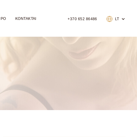
 PO
KONTAKTAI
+370 652 86486
LT