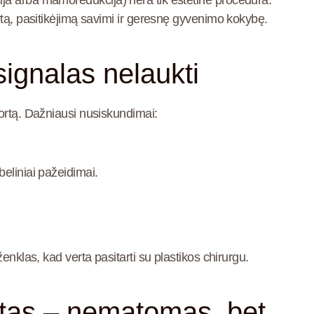
ja arba mamoredukcija) nėra tik estetinė procedūra.
rtą, pasitikėjimą savimi ir geresnę gyvenimo kokybę.
signalas nelaukti
fortą. Dažniausi nusiskundimai:
beliniai pažeidimai.
enklas, kad verta pasitarti su plastikos chirurgu.
rtas – nematomas, bet