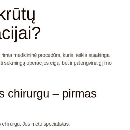
krūtų
cijai?
ir rimta medicininė procedūra, kuriai reikia atsakingai
ti sėkmingą operacijos eigą, bet ir palengvina gijimo
os chirurgu – pirmas
s chirurgu
. Jos metu specialistas: