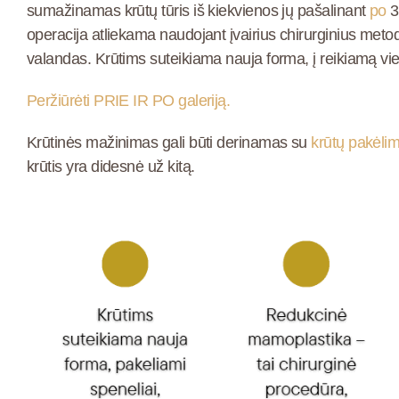
sumažinamas krūtų tūris iš kiekvienos jų pašalinant
po
3
operacija atliekama naudojant įvairius chirurginius metod
valandas. Krūtims suteikiama nauja forma, į reikiamą vi
Peržiūrėti PRIE IR PO galeriją.
Krūtinės mažinimas
gali būti derinamas su
krūtų pakėlim
krūtis yra didesnė už kitą.