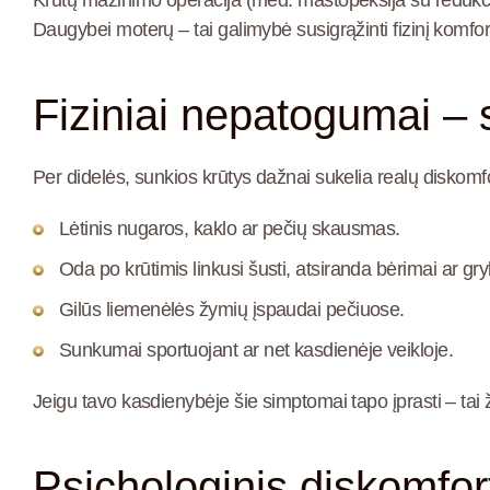
Krūtų mažinimo operacija (med. mastopeksija su redukci
Daugybei moterų – tai galimybė susigrąžinti fizinį komfo
Fiziniai nepatogumai – 
Per didelės, sunkios krūtys dažnai sukelia realų diskom
Lėtinis nugaros, kaklo ar pečių skausmas.
Oda po krūtimis linkusi šusti, atsiranda bėrimai ar gry
Gilūs liemenėlės žymių įspaudai pečiuose.
Sunkumai sportuojant ar net kasdienėje veikloje.
Jeigu tavo kasdienybėje šie simptomai tapo įprasti – tai ž
Psichologinis diskomfo