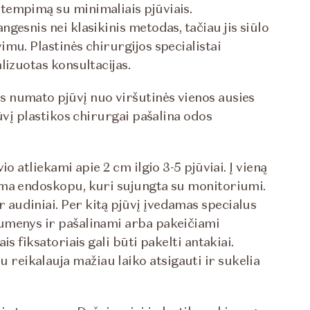
tempimą su minimaliais pjūviais.
ngesnis nei klasikinis metodas, tačiau jis siūlo
mu. Plastinės chirurgijos specialistai
lizuotas konsultacijas.
 numato pjūvį nuo viršutinės vienos ausies
ūvį plastikos chirurgai pašalina odos
o atliekami apie 2 cm ilgio 3-5 pjūviai. Į vieną
ama endoskopu, kuri sujungta su monitoriumi.
audiniai. Per kitą pjūvį įvedamas specialus
umenys ir pašalinami arba pakeičiami
s fiksatoriais gali būti pakelti antakiai.
eikalauja mažiau laiko atsigauti ir sukelia