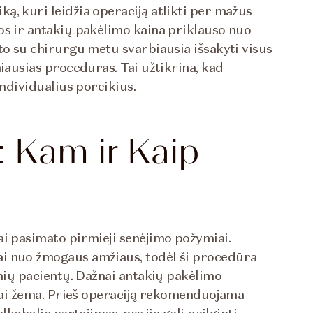
ą, kuri leidžia operaciją atlikti per mažus
os ir antakių pakėlimo kaina priklauso nuo
to su chirurgu metu svarbiausia išsakyti visus
miausias procedūras. Tai užtikrina, kad
individualius poreikius.
: Kam ir Kaip
ai pasimato pirmieji senėjimo požymiai.
ai nuo žmogaus amžiaus, todėl ši procedūra
snių pacientų. Dažnai antakių pakėlimo
abai žema. Prieš operaciją rekomenduojama