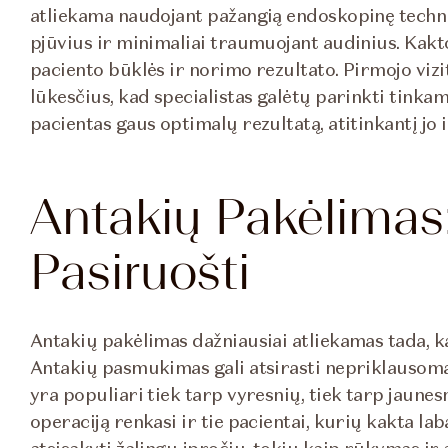
atliekama naudojant pažangią endoskopinę technik
pjūvius ir minimaliai traumuojant audinius. Kakt
paciento būklės ir norimo rezultato. Pirmojo vizi
lūkesčius, kad specialistas galėtų parinkti tinka
pacientas gaus optimalų rezultatą, atitinkantį jo 
Antakių Pakėlimas
Pasiruošti
Antakių pakėlimas dažniausiai atliekamas tada, k
Antakių pasmukimas gali atsirasti nepriklausom
yra populiari tiek tarp vyresnių, tiek tarp jaune
operaciją renkasi ir tie pacientai, kurių kakta l