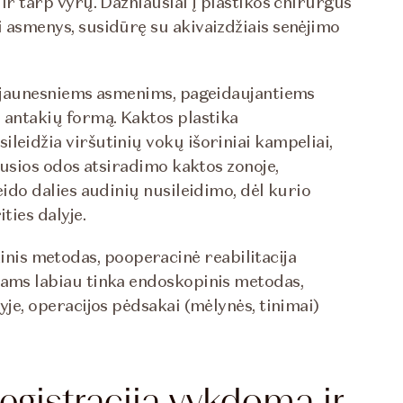
ir tarp vyrų. Dažniausiai į plastikos chirurgus
i asmenys, susidūrę su akivaizdžiais senėjimo
ir jaunesniems asmenims, pageidaujantiems
i antakių formą. Kaktos plastika
leidžia viršutinių vokų išoriniai kampeliai,
ebusios odos atsiradimo kaktos zonoje,
eido dalies audinių nusileidimo, dėl kurio
ties dalyje.
is metodas, pooperacinė reabilitacija
tams labiau tinka endoskopinis metodas,
yje, operacijos pėdsakai (mėlynės, tinimai)
egistracija vykdoma ir