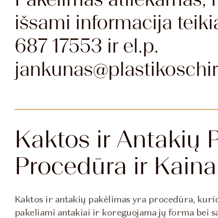
išsami informacija teik
687 17553 ir el.p.
jankunas@plastikoschiru
Kaktos ir Antakių 
Procedūra ir Kaina
Kaktos ir antakių pakėlimas yra procedūra, kuri
pakeliami antakiai ir koreguojama jų forma bei sa