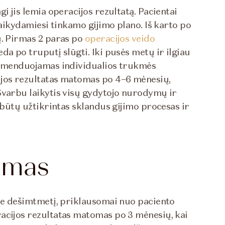
i jis lemia operacijos rezultatą. Pacientai
laikydamiesi tinkamo gijimo plano. Iš karto po
ų. Pirmas 2 paras po
operacijos veido
da po truputį slūgti. Iki pusės metų ir ilgiau
ekomenduojamas individualios trukmės
ijos rezultatas matomas po 4–6 mėnesių,
Svarbu laikytis visų gydytojo nurodymų ir
d būtų užtikrintas sklandus gijimo procesas ir
gumas
pie dešimtmetį, priklausomai nuo paciento
acijos rezultatas matomas po 3 mėnesių, kai