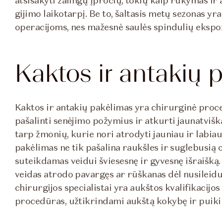
atsisakyti žalingų įpročių, tokių kaip rūkymas ir a
gijimo laikotarpį. Be to, šaltasis metų sezonas y
operacijoms, nes mažesnė saulės spindulių ekspoz
Kaktos ir antakių 
Kaktos ir antakių pakėlimas yra chirurginė proced
pašalinti senėjimo požymius ir atkurti jaunatvišką
tarp žmonių, kurie nori atrodyti jauniau ir labiau
pakėlimas ne tik pašalina raukšles ir suglebusią o
suteikdamas veidui šviesesnę ir gyvesnę išraišką. 
veidas atrodo pavargęs ar rūškanas dėl nusileidus
chirurgijos specialistai yra aukštos kvalifikacijos 
procedūras, užtikrindami aukštą kokybę ir puiki