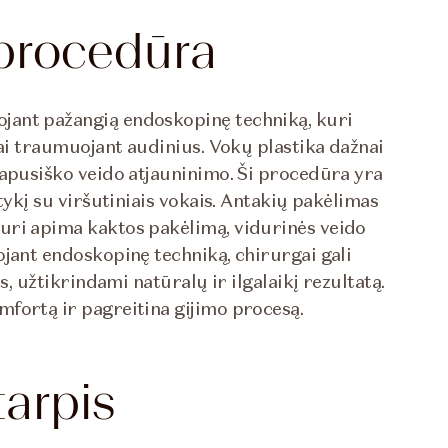
procedūra
jant pažangią endoskopinę techniką, kuri
žai traumuojant audinius. Vokų plastika dažnai
sapusiško veido atjauninimo. Ši procedūra yra
tykį su viršutiniais vokais. Antakių pakėlimas
uri apima kaktos pakėlimą, vidurinės veido
ojant endoskopinę techniką, chirurgai gali
s, užtikrindami natūralų ir ilgalaikį rezultatą.
fortą ir pagreitina gijimo procesą.
tarpis