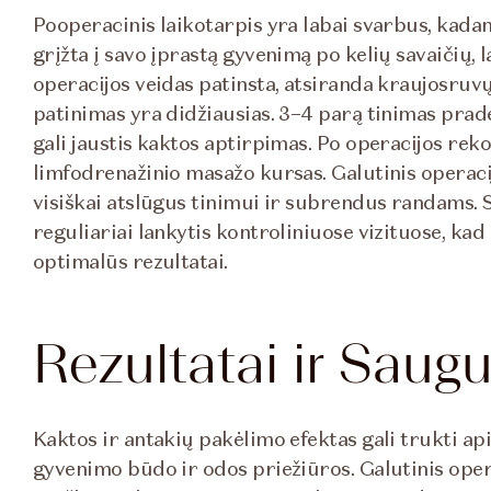
Pooperacinis laikotarpis yra labai svarbus, kadang
grįžta į savo įprastą gyvenimą po kelių savaičių, 
operacijos veidas patinsta, atsiranda kraujosruv
patinimas yra didžiausias. 3–4 parą tinimas prade
gali jaustis kaktos aptirpimas. Po operacijos r
limfodrenažinio masažo kursas. Galutinis operac
visiškai atslūgus tinimui ir subrendus randams. 
reguliariai lankytis kontroliniuose vizituose, ka
optimalūs rezultatai.
Rezultatai ir Sau
Kaktos ir antakių pakėlimo efektas gali trukti a
gyvenimo būdo ir odos priežiūros. Galutinis oper