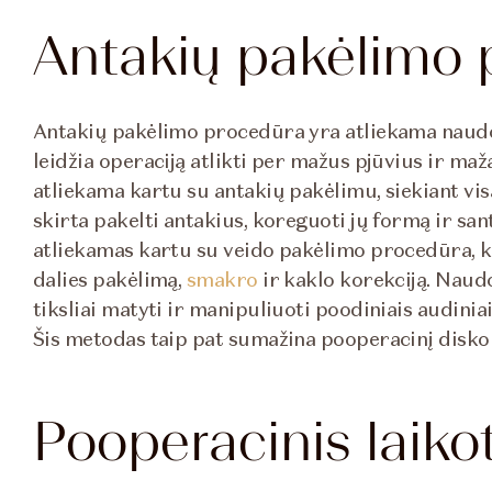
Antakių pakėlimo 
Antakių pakėlimo procedūra yra atliekama naudo
leidžia operaciją atlikti per mažus pjūvius ir ma
atliekama kartu su antakių pakėlimu, siekiant vi
skirta pakelti antakius, koreguoti jų formą ir san
atliekamas kartu su veido pakėlimo procedūra, k
dalies pakėlimą,
smakro
ir kaklo korekciją. Naud
tiksliai matyti ir manipuliuoti poodiniais audiniai
Šis metodas taip pat sumažina pooperacinį diskom
Pooperacinis laiko