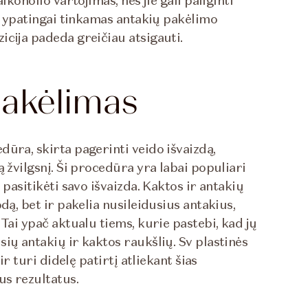
lkoholio vartojimas, nes jie gali pailginti
ra ypatingai tinkamas antakių pakėlimo
icija padeda greičiau atsigauti.
pakėlimas
ūra, skirta pagerinti veido išvaizdą,
 žvilgsnį. Ši procedūra yra labai populiari
 pasitikėti savo išvaizda. Kaktos ir antakių
dą, bet ir pakelia nusileidusius antakius,
Tai ypač aktualu tiems, kurie pastebi, kad jų
ių antakių ir kaktos raukšlių. Sv plastinės
ir turi didelę patirtį atliekant šias
us rezultatus.