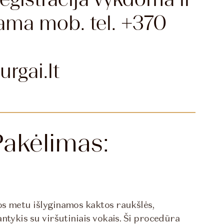
iama mob. tel. +370
rgai.lt
Pakėlimas:
os metu išlyginamos kaktos raukšlės,
ntykis su viršutiniais vokais. Ši procedūra