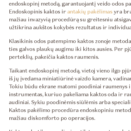
endoskopinį metodą, garantuojantį veido odos pa
Endoskopinis kaktos ir
antakių pakėlimas
yra bra
mažiau invazyvią procedūrą su greitesniu atsigavi
užtikrina aukštos kokybės rezultatus ir individua
Klasikinis odos patempimo kaktos zonoje metodas
ties galvos plaukų augimu iki kitos ausies. Per pj
perteklių, pakeičia kaktos raumenis.
Taikant endoskopinį metodą, vietoj vieno ilgo pjūvi
iš jų įvedama miniatiūrinė vaizdo kamera, vadin
Tokiu būdu ekrane matomi poodiniai raumenys ir 
instrumentas, kuriuo pakeliama kaktos oda ir ra
audiniai. Sykiu poodinėmis siūlėmis arba specialiai
Kaktos pakėlimo procedūra endoskopiniu metodu r
mažiau diskomforto po operacijos.