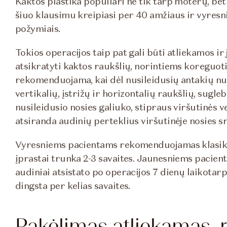
Kaktos plastika populiari ne tik tarp moterų, bet 
šiuo klausimu kreipiasi per 40 amžiaus ir vyresn
požymiais.
Tokios operacijos taip pat gali būti atliekamos 
atsikratyti kaktos raukšlių, norintiems koreguot
rekomenduojama, kai dėl nusileidusių antakių nusi
vertikalių, įstrižų ir horizontalių raukšlių, sugl
nusileidusio nosies galiuko, stipraus viršutinės v
atsiranda audinių perteklius viršutinėje nosies sri
Vyresniems pacientams rekomenduojamas klasikin
įprastai trunka 2-3 savaites. Jaunesniems pacien
audiniai atsistato po operacijos 7 dienų laikotarp
dingsta per kelias savaites.
Pakėlimas atliekamas, r