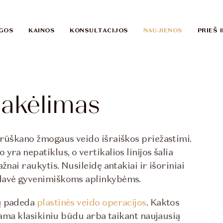
GOS
KAINOS
KONSULTACIJOS
NAUJIENOS
PRIEŠ 
pakėlimas
 rūškano žmogaus veido išraiškos priežastimi.
ra nepatiklus, o vertikalios linijos šalia
nai raukytis. Nusileidę antakiai ir išoriniai
idavė gyvenimiškoms aplinkybėms.
ių padeda
plastinės veido operacijos
. Kaktos
ekama klasikiniu būdu arba taikant naujausią