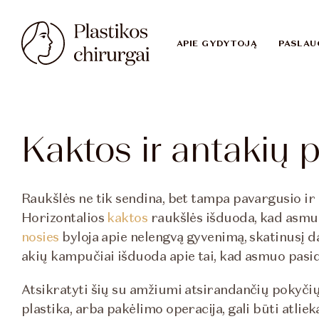
APIE GYDYTOJĄ
PASLAU
Kaktos ir antakių 
Raukšlės ne tik sendina, bet tampa pavargusio ir
Horizontalios
kaktos
raukšlės išduoda, kad asmuo y
nosies
byloja apie nelengvą gyvenimą, skatinusį daž
akių kampučiai išduoda apie tai, kad asmuo pas
Atsikratyti šių su amžiumi atsirandančių pokyč
plastika, arba pakėlimo operacija, gali būti atli