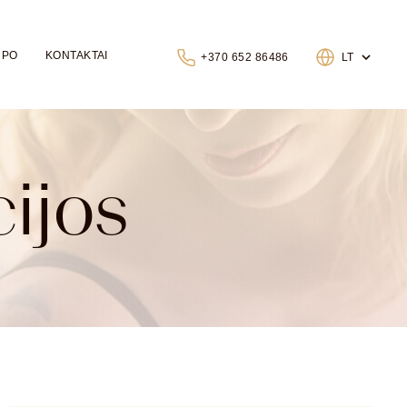
 PO
KONTAKTAI
+370 652 86486
LT
cijos