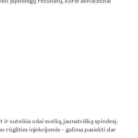
kti įspūdingų rezultatų, kurie akivaizdžiai
t ir suteikia odai sveiką, jaunatvišką spindesį.
no rūgšties injekcijomis – galima pasiekti dar