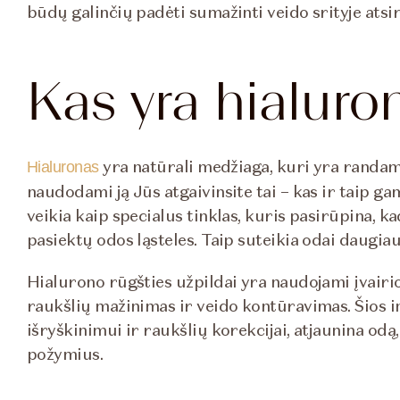
būdų galinčių padėti sumažinti veido srityje atsir
Kas yra hialuro
yra natūrali medžiaga, kuri yra randam
Hialuronas
naudodami ją Jūs atgaivinsite tai – kas ir taip
veikia kaip specialus tinklas, kuris pasirūpina, 
pasiektų odos ląsteles. Taip suteikia odai daugia
Hialurono rūgšties užpildai yra naudojami įvai
raukšlių mažinimas ir veido kontūravimas. Šios i
išryškinimui ir raukšlių korekcijai, atjaunina odą
požymius.