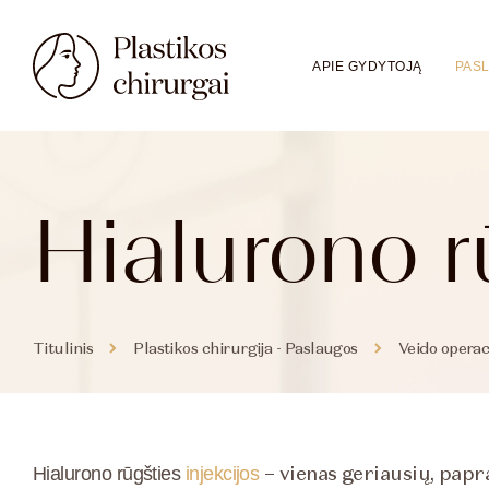
APIE GYDYTOJĄ
PAS
Hialurono rū
Titulinis
Plastikos chirurgija - Paslaugos
Veido operac
– vienas geriausių, papr
Hialurono rūgšties
injekcijos