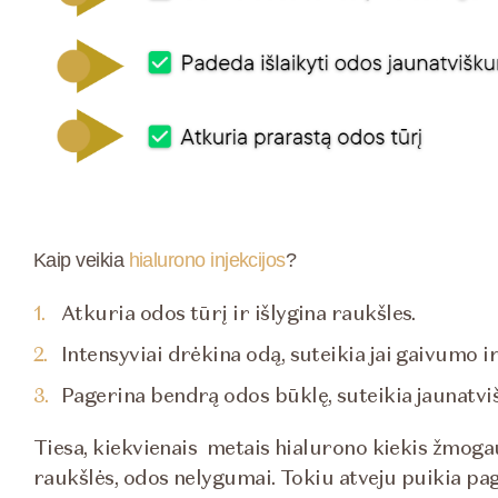
Kaip veikia
hialurono injekcijos
?
Atkuria odos tūrį ir išlygina raukšles.
Intensyviai drėkina odą, suteikia jai gaivumo i
Pagerina bendrą odos būklę, suteikia jaunatviš
Tiesa, kiekvienais metais hialurono kiekis žmoga
raukšlės, odos nelygumai. Tokiu atveju puikia pa