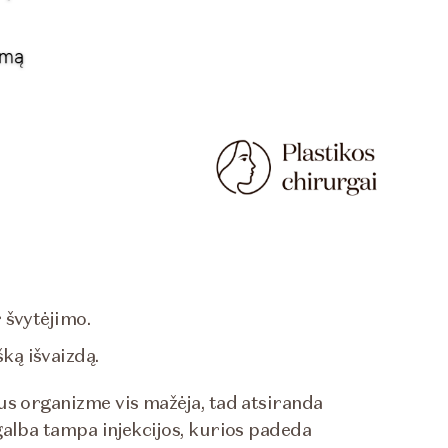
r švytėjimo.
ką išvaizdą.
us organizme vis mažėja, tad atsiranda
galba tampa injekcijos, kurios padeda