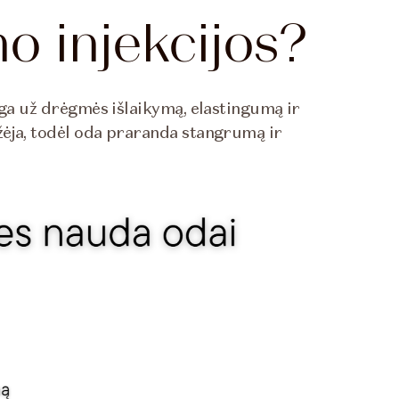
no injekcijos?
nga už drėgmės išlaikymą, elastingumą ir
žėja, todėl oda praranda stangrumą ir