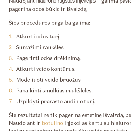
Naudojant
– galima pasie
hialurono rūgšties injekcijas
pagerina odos būklę ir išvaizdą.
Šios procedūros pagalba galima:
Atkurti odos tūrį.
Sumažinti raukšles.
Pagerinti odos drėkinimą.
Atkurti veido kontūrus.
Modeliuoti veido bruožus.
Panaikinti smulkias raukšleles.
Užpildyti prarasto audinio tūrį.
Šie rezultatai ne tik pagerina estetinę išvaizdą, be
Naudojant ir
botulino
injekcijas kartu su hialuro
labiau pastebimų ir jaunatviškų veido rezultatų.