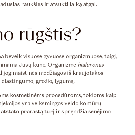
adusias raukšles ir atsukti laiką atgal.
no rūgštis?
a beveik visuose gyvuose organizmuose, taigi,
 gaminama Jūsų kūne. Organizme
hialuronas
kad jog maistinės medžiagos iš kraujotakos
u elastingumo, grožio, lygumą.
rioms kosmetinėms procedūroms, tokioms kaip
njekcijos yra veiksmingos veido kontūrų
, atstato prarastą tūrį ir spręndžia senėjimo