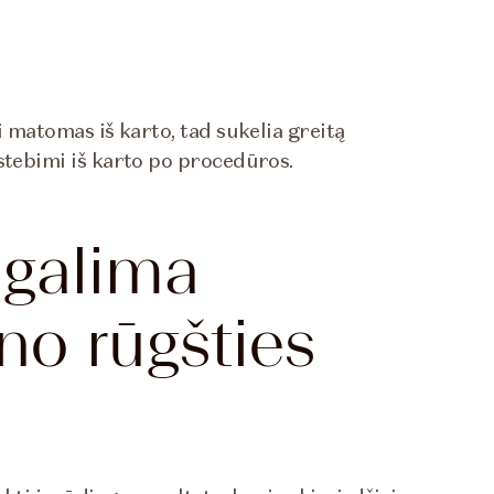
i matomas iš karto, tad sukelia greitą
astebimi iš karto po procedūros.
 galima
no rūgšties