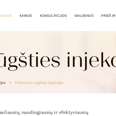
LAUGOS
KAINOS
KONSULTACIJOS
NAUJIENOS
PRIEŠ IR
gšties injek
ijos
Hialurono rūgšties injekcijos
asčiausių, naudingiausių ir efektyviausių