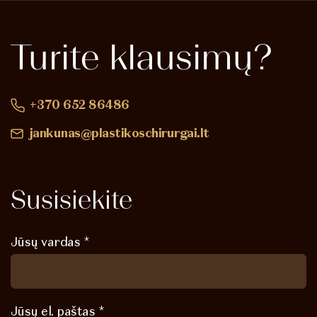
Turite
klausimų?
+370 652 86486
jankunas@plastikoschirurgai.lt
Susisiekite
Jūsų vardas *
Jūsų el. paštas *