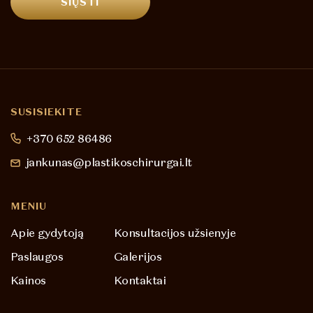
SUSISIEKITE
+370 652 86486
jankunas@plastikoschirurgai.lt
MENIU
Apie gydytoją
Konsultacijos užsienyje
Paslaugos
Galerijos
Kainos
Kontaktai