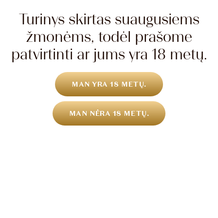
Jūsų vardas *
Turinys skirtas suaugusiems
žmonėms, todėl prašome
patvirtinti ar jums yra 18 metų.
Jūsų el. paštas *
MAN YRA 18 METŲ.
Telefonas *
MAN NĖRA 18 METŲ.
Jūsų žinutė