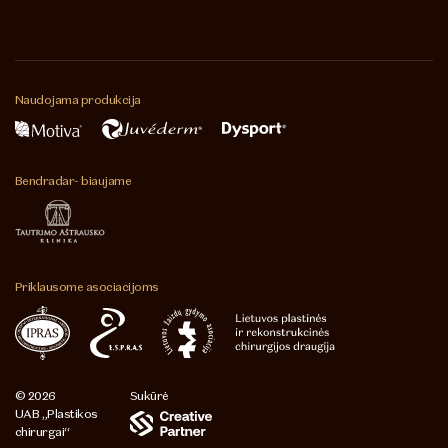
Naudojama
produkcija
Bendradar-
biaujame
Priklausome
asociacijoms
© 2026
Sukūrė
UAB „Plastikos
chirurgai“