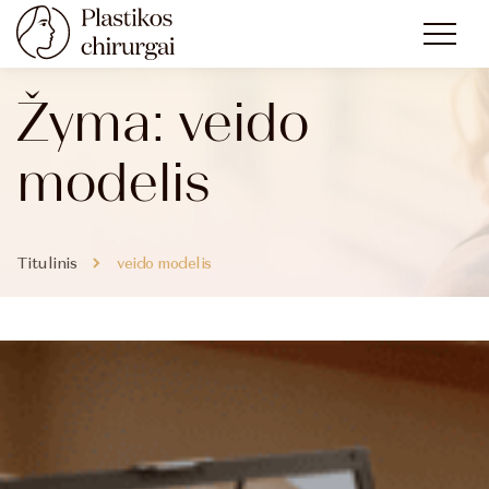
Žyma:
veido
modelis
Titulinis
veido modelis