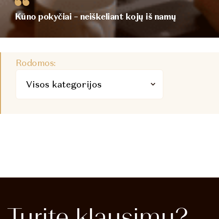
Kūno pokyčiai – neiškeliant kojų iš namų
Rodomos:
Turite
klausimų?