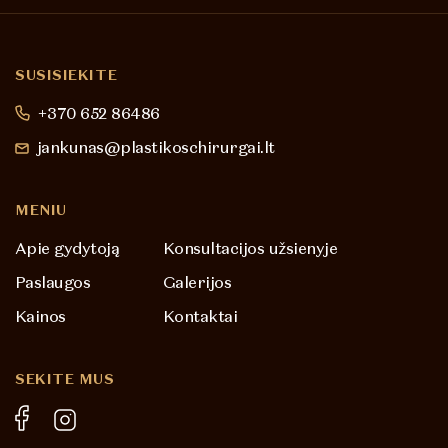
SUSISIEKITE
+370 652 86486
jankunas@plastikoschirurgai.lt
MENIU
Apie gydytoją
Konsultacijos užsienyje
Paslaugos
Galerijos
Kainos
Kontaktai
SEKITE MUS