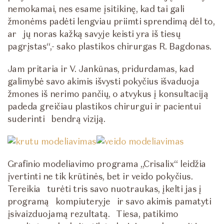
nemokamai, nes esame įsitikinę, kad tai gali
žmonėms padėti lengviau priimti sprendimą dėl to,
ar jų noras kažką savyje keisti yra iš tiesų
pagrįstas“,- sako plastikos chirurgas R. Bagdonas.
Jam pritaria ir V. Jankūnas, pridurdamas, kad
galimybė savo akimis išvysti pokyčius išvaduoja
žmones iš nerimo pančių, o atvykus į konsultaciją
padeda greičiau plastikos chirurgui ir pacientui
suderinti bendrą viziją.
Grafinio modeliavimo programa „Crisalix“ leidžia
įvertinti ne tik krūtinės, bet ir veido pokyčius.
Tereikia turėti tris savo nuotraukas, įkelti jas į
programą kompiuteryje ir savo akimis pamatyti
įsivaizduojamą rezultatą. Tiesa, patikimo