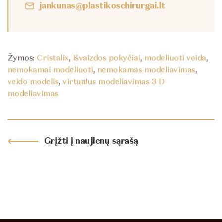
jankunas@plastikoschirurgai.lt
Žymos:
Cristalix
,
išvaizdos pokyčiai
,
modeliuoti veida
,
nemokamai modeliuoti
,
nemokamas modeliavimas
,
veido modelis
,
virtualus modeliavimas 3 D
modeliavimas
Grįžti į naujienų sąrašą