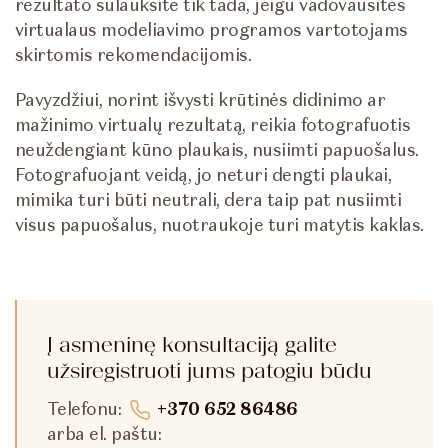
rezultato sulauksite tik tada, jeigu vadovausitės
virtualaus modeliavimo programos vartotojams
skirtomis rekomendacijomis.
Pavyzdžiui, norint išvysti krūtinės didinimo ar
mažinimo virtualų rezultatą, reikia fotografuotis
neuždengiant kūno plaukais, nusiimti papuošalus.
Fotografuojant veidą, jo neturi dengti plaukai,
mimika turi būti neutrali, dera taip pat nusiimti
visus papuošalus, nuotraukoje turi matytis kaklas.
Į asmeninę konsultaciją galite
užsiregistruoti jums patogiu būdu
Telefonu:
+370 652 86486
arba el. paštu: