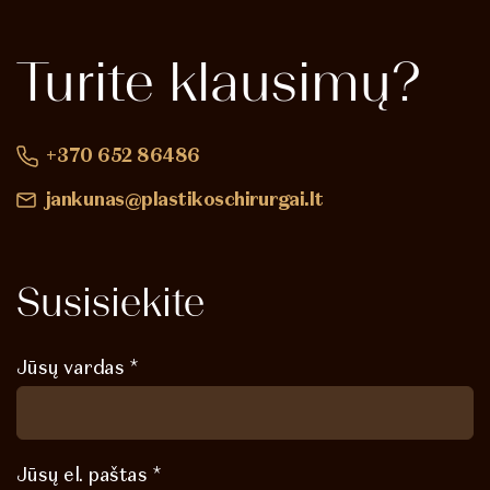
Turite
klausimų?
+370 652 86486
jankunas@plastikoschirurgai.lt
Susisiekite
Jūsų vardas *
Jūsų el. paštas *