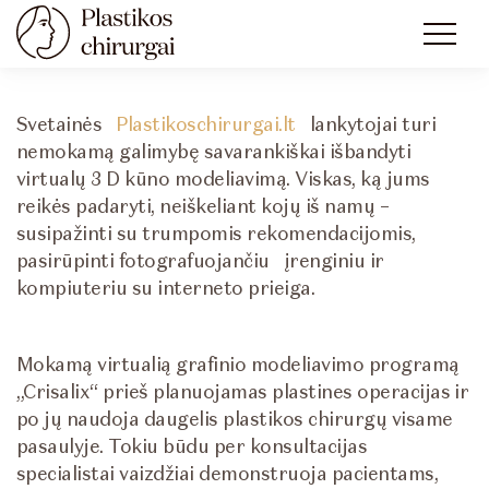
Svetainės
Plastikoschirurgai.lt
lankytojai turi
nemokamą galimybę savarankiškai išbandyti
virtualų 3 D kūno modeliavimą. Viskas, ką jums
reikės padaryti, neiškeliant kojų iš namų –
susipažinti su trumpomis rekomendacijomis,
pasirūpinti fotografuojančiu įrenginiu ir
kompiuteriu su interneto prieiga.
Mokamą virtualią grafinio modeliavimo programą
„Crisalix“ prieš planuojamas plastines operacijas ir
po jų naudoja daugelis plastikos chirurgų visame
pasaulyje. Tokiu būdu per konsultacijas
specialistai vaizdžiai demonstruoja pacientams,