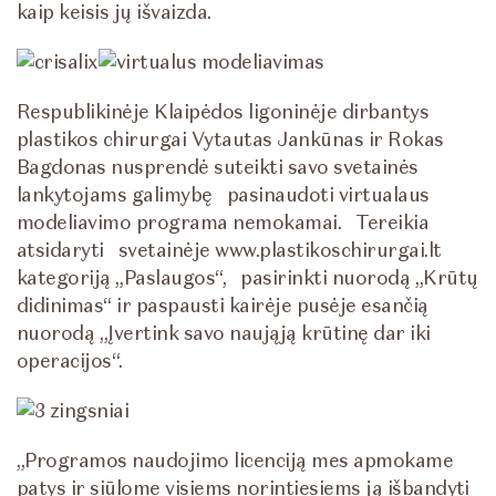
kaip keisis jų išvaizda.
Respublikinėje Klaipėdos ligoninėje dirbantys
plastikos chirurgai Vytautas Jankūnas ir Rokas
Bagdonas nusprendė suteikti savo svetainės
lankytojams galimybę pasinaudoti virtualaus
modeliavimo programa nemokamai. Tereikia
atsidaryti svetainėje www.plastikoschirurgai.lt
kategoriją „Paslaugos“, pasirinkti nuorodą „Krūtų
didinimas“ ir paspausti kairėje pusėje esančią
nuorodą „Įvertink savo naująją krūtinę dar iki
operacijos“.
„Programos naudojimo licenciją mes apmokame
patys ir siūlome visiems norintiesiems ją išbandyti