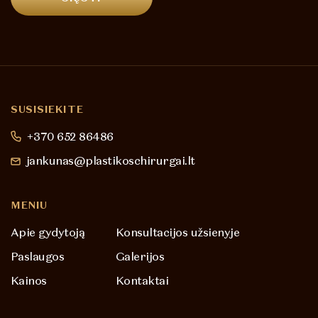
SUSISIEKITE
+370 652 86486
jankunas@plastikoschirurgai.lt
MENIU
Apie gydytoją
Konsultacijos užsienyje
Paslaugos
Galerijos
Kainos
Kontaktai