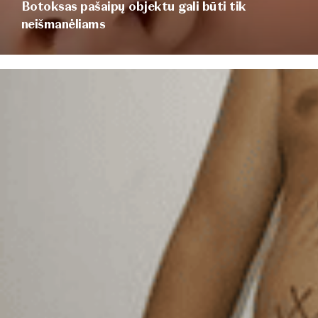
Botoksas pašaipų objektu gali būti tik
neišmanėliams