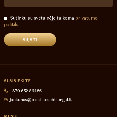
Sutinku su svetainėje taikoma
privatumo
politika
SUSISIEKITE
+370 652 86486
jankunas@plastikoschirurgai.lt
MENIU