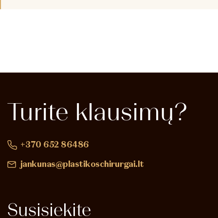
Turite
klausimų?
+370 652 86486
jankunas@plastikoschirurgai.lt
Susisiekite