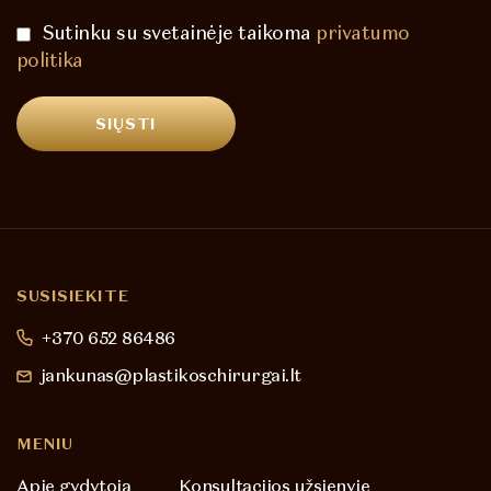
Sutinku su svetainėje taikoma
privatumo
politika
SUSISIEKITE
+370 652 86486
jankunas@plastikoschirurgai.lt
MENIU
Apie gydytoją
Konsultacijos užsienyje