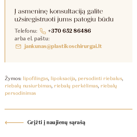
Į asmeninę konsultaciją galite
užsiregistruoti jums patogiu būdu
Telefonu:
+370 652 86486
arba el. paštu:
jankunas@plastikoschirurgai.lt
Žymos:
lipofilingas
,
lipoksacija
,
persodinti riebalus
,
riebalų nusiurbimas
,
riebalų perkėlimas
,
riebalų
persodinimas
Grįžti į naujienų sąrašą