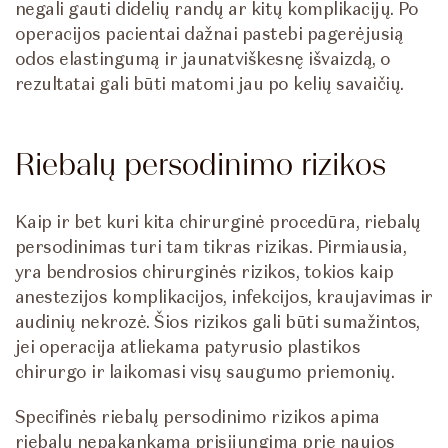
negali gauti didelių randų ar kitų komplikacijų. Po
operacijos pacientai dažnai pastebi pagerėjusią
odos elastingumą ir jaunatviškesnę išvaizdą, o
rezultatai gali būti matomi jau po kelių savaičių.
Riebalų persodinimo rizikos
Kaip ir bet kuri kita chirurginė procedūra, riebalų
persodinimas turi tam tikras rizikas. Pirmiausia,
yra bendrosios chirurginės rizikos, tokios kaip
anestezijos komplikacijos, infekcijos, kraujavimas ir
audinių nekrozė. Šios rizikos gali būti sumažintos,
jei operacija atliekama patyrusio plastikos
chirurgo ir laikomasi visų saugumo priemonių.
Specifinės riebalų persodinimo rizikos apima
riebalų nepakankamą prisijungimą prie naujos