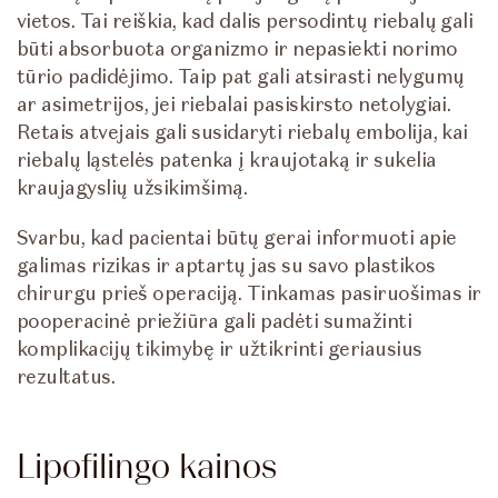
vietos. Tai reiškia, kad dalis persodintų riebalų gali
būti absorbuota organizmo ir nepasiekti norimo
tūrio padidėjimo. Taip pat gali atsirasti nelygumų
ar asimetrijos, jei riebalai pasiskirsto netolygiai.
Retais atvejais gali susidaryti riebalų embolija, kai
riebalų ląstelės patenka į kraujotaką ir sukelia
kraujagyslių užsikimšimą.
Svarbu, kad pacientai būtų gerai informuoti apie
galimas rizikas ir aptartų jas su savo plastikos
chirurgu prieš operaciją. Tinkamas pasiruošimas ir
pooperacinė priežiūra gali padėti sumažinti
komplikacijų tikimybę ir užtikrinti geriausius
rezultatus.
Lipofilingo kainos