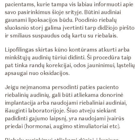
pacientams, kurie tampa vis labiau informuoti apie
savo pasirinkimus šioje srityje. Būtini audiniai
gaunami lipoksacijos būdu. Poodinio riebalų
sluoksnio storį galima įvertinti tarp didžiojo piršto
ir smiliaus suspaudus odą kartu su riebalais.
Lipofilingas skirtas kūno kontūrams atkurti arba
minkštųjų audinių tūriui didinti. Ši procedūra taip
pat tinka randų korekcijai, odos jauninimui, ląstelių
apsaugai nuo oksidacijos.
Jeigu neįmanoma persodinti paties paciento
riebalinių audinių, gali būti atliekama donorinė
implantacija arba naudojami riebaliniai audiniai,
išauginti laboratorijoje. Šiuo atveju siekiant
padidinti gajumo laipsnį, yra naudojami įvairūs
priedai (hormonai, augimo stimuliatoriai etc).