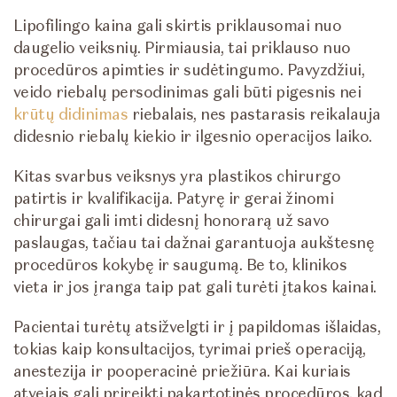
Lipofilingo kaina gali skirtis priklausomai nuo
daugelio veiksnių. Pirmiausia, tai priklauso nuo
procedūros apimties ir sudėtingumo. Pavyzdžiui,
veido riebalų persodinimas gali būti pigesnis nei
krūtų didinimas
riebalais, nes pastarasis reikalauja
didesnio riebalų kiekio ir ilgesnio operacijos laiko.
Kitas svarbus veiksnys yra plastikos chirurgo
patirtis ir kvalifikacija. Patyrę ir gerai žinomi
chirurgai gali imti didesnį honorarą už savo
paslaugas, tačiau tai dažnai garantuoja aukštesnę
procedūros kokybę ir saugumą. Be to, klinikos
vieta ir jos įranga taip pat gali turėti įtakos kainai.
Pacientai turėtų atsižvelgti ir į papildomas išlaidas,
tokias kaip konsultacijos, tyrimai prieš operaciją,
anestezija ir pooperacinė priežiūra. Kai kuriais
atvejais gali prireikti pakartotinės procedūros, kad