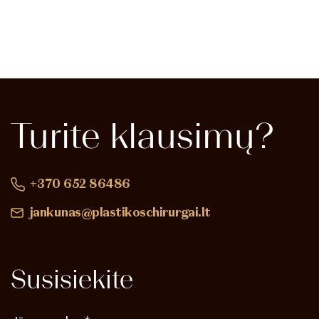
Turite
klausimų?
+370 652 86486
jankunas@plastikoschirurgai.lt
Susisiekite