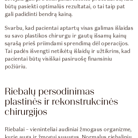
būtų pasiekti optimalūs rezultatai, o tai taip pat
gali padidinti bendrą kainą.
Svarbu, kad pacientai aptartų visas galimas išlaidas
su savo plastikos chirurgu ir gautų išsamų kainų
sąrašą prieš priimdami sprendimą dėl operacijos.
Tai padės išvengti netikėtų išlaidų ir užtikrins, kad
pacientai būtų visiškai pasiruošę finansiniu
požiūriu.
Riebalų persodinimas
plastinės ir rekonstrukcinės
chirurgijos
Riebalai – vieninteliai audiniai žmogaus organizme,
kurie auga ir žmogui suaugus. Normalus riebalinių