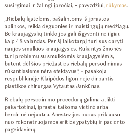
susirgimai ir žalingi įpročiai, – pavyzdžiui,
rūkymas
.
„Riebalų ląstelėms, pašalintoms iš įprastos
aplinkos, reikia deguonies ir maistingųjų medžiagų.
Be kraujagyslių tinklo jos gali išgyventi ne ilgiau
kaip 48 valandas. Per šį laikotarpį turi susidaryti
naujos smulkios kraujagyslės. Rūkantys žmonės
turi problemų su smulkiomis kraujagyslėmis,
būtent dėl šios priežasties riebalų persodinimas
rūkantiesiems nėra efektyvus“, – pasakoja
respublikinėje Klaipėdos ligoninėje dirbantis
plastikos chirurgas Vytautas Jankūnas.
Riebalų persodinimo procedūrą galima atlikti
pakartotinai, įprastai taikoma vietinė arba
bendrinė nejautra. Anestezijos būdas priklauso
nuo rekonstruojamos srities ypatybių ir paciento
pageidavimų.