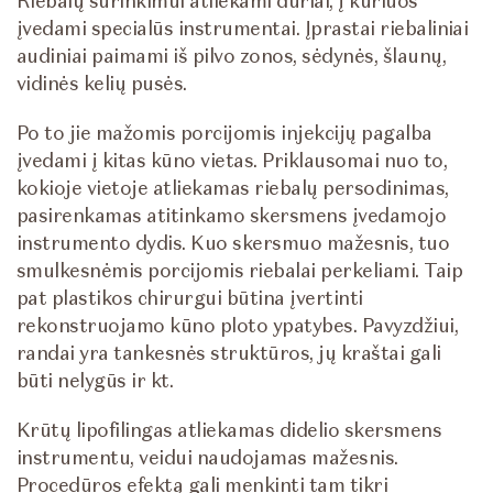
Riebalų surinkimui atliekami dūriai, į kuriuos
įvedami specialūs instrumentai. Įprastai riebaliniai
audiniai paimami iš pilvo zonos, sėdynės, šlaunų,
vidinės kelių pusės.
Po to jie mažomis porcijomis injekcijų pagalba
įvedami į kitas kūno vietas. Priklausomai nuo to,
kokioje vietoje atliekamas riebalų persodinimas,
pasirenkamas atitinkamo skersmens įvedamojo
instrumento dydis. Kuo skersmuo mažesnis, tuo
smulkesnėmis porcijomis riebalai perkeliami. Taip
pat plastikos chirurgui būtina įvertinti
rekonstruojamo kūno ploto ypatybes. Pavyzdžiui,
randai yra tankesnės struktūros, jų kraštai gali
būti nelygūs ir kt.
Krūtų lipofilingas atliekamas didelio skersmens
instrumentu, veidui naudojamas mažesnis.
Procedūros efektą gali menkinti tam tikri