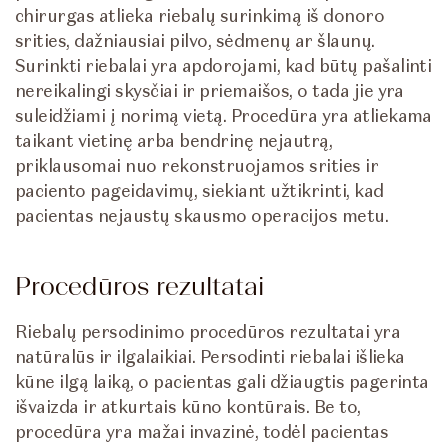
chirurgas atlieka riebalų surinkimą iš donoro
srities, dažniausiai pilvo, sėdmenų ar šlaunų.
Surinkti riebalai yra apdorojami, kad būtų pašalinti
nereikalingi skysčiai ir priemaišos, o tada jie yra
suleidžiami į norimą vietą. Procedūra yra atliekama
taikant vietinę arba bendrinę nejautrą,
priklausomai nuo rekonstruojamos srities ir
paciento pageidavimų, siekiant užtikrinti, kad
pacientas nejaustų skausmo operacijos metu.
Procedūros rezultatai
Riebalų persodinimo procedūros rezultatai yra
natūralūs ir ilgalaikiai. Persodinti riebalai išlieka
kūne ilgą laiką, o pacientas gali džiaugtis pagerinta
išvaizda ir atkurtais kūno kontūrais. Be to,
procedūra yra mažai invazinė, todėl pacientas