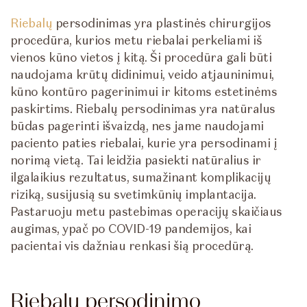
Riebalų
persodinimas yra plastinės chirurgijos
procedūra, kurios metu riebalai perkeliami iš
vienos kūno vietos į kitą. Ši procedūra gali būti
naudojama krūtų didinimui, veido atjauninimui,
kūno kontūro pagerinimui ir kitoms estetinėms
paskirtims. Riebalų persodinimas yra natūralus
būdas pagerinti išvaizdą, nes jame naudojami
paciento paties riebalai, kurie yra persodinami į
norimą vietą. Tai leidžia pasiekti natūralius ir
ilgalaikius rezultatus, sumažinant komplikacijų
riziką, susijusią su svetimkūnių implantacija.
Pastaruoju metu pastebimas operacijų skaičiaus
augimas, ypač po COVID-19 pandemijos, kai
pacientai vis dažniau renkasi šią procedūrą.
Riebalų persodinimo