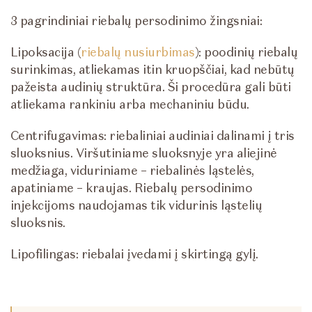
3 pagrindiniai riebalų persodinimo žingsniai:
Lipoksacija (
riebalų nusiurbimas
): poodinių riebalų
surinkimas, atliekamas itin kruopščiai, kad nebūtų
pažeista audinių struktūra. Ši procedūra gali būti
atliekama rankiniu arba mechaniniu būdu.
Centrifugavimas: riebaliniai audiniai dalinami į tris
sluoksnius. Viršutiniame sluoksnyje yra aliejinė
medžiaga, viduriniame – riebalinės ląstelės,
apatiniame – kraujas. Riebalų persodinimo
injekcijoms naudojamas tik vidurinis ląstelių
sluoksnis.
Lipofilingas: riebalai įvedami į skirtingą gylį.