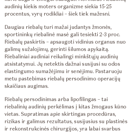
audinių kiekis moters organizme siekia 15-25
procentus, vyrų rodikliai – šiek tiek mažesni.
Daugiau riebalų turi mažai judantys žmonės,
sportininkų riebalinė masė gali tesiekti 2-3 proc.
Riebalų paskirtis – apsaugoti vidinius organus nuo
galimų sužalojimų, gerinti šilumos apykaitą.
Riebaliniai audiniai reikalingi minkštųjų audinių
atsistatymui. Jų netektis dažnai susijusi su odos
elastingumo sumažėjimu ir senėjimu. Pastaruoju
metu pastebimas riebalų persodinimo operacijų
skaičiaus augimas.
Riebalų persodinimas arba lipofilingas – tai
riebalinių audinių perkėlimas į kitas žmogaus kūno
vietas. Supratimas apie skirtingas procedūras,
rizikas ir galimus rezultatus, susijusius su plastinės
ir rekonstrukcinės chirurgijos, yra labai svarbus