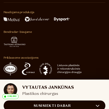
Naudojama
produkcija
Bendradar-
biaujame
Priklausome
asociacijoms
© 2026
Sukūrė
VYTAUTAS JANKŪNAS
UAB „Plastikos
Plastikos chirurgas
chirurgai“
ONLINE
SUSISIEKTI DABAR