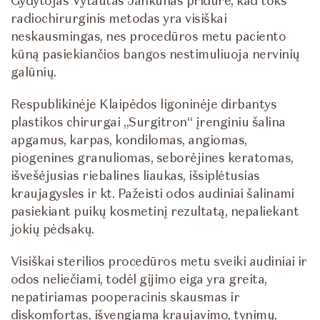
Gydytojas Vytautas Jankūnas pridūrė, kad toks
radiochirurginis metodas yra visiškai
neskausmingas, nes procedūros metu paciento
kūną pasiekiančios bangos nestimuliuoja nervinių
galūnių.
Respublikinėje Klaipėdos ligoninėje dirbantys
plastikos chirurgai „Surgitron“ įrenginiu šalina
apgamus, karpas, kondilomas, angiomas,
piogenines granuliomas, seborėjines keratomas,
išvešėjusias riebalines liaukas, išsiplėtusias
kraujagysles ir kt. Pažeisti odos audiniai šalinami
pasiekiant puikų kosmetinį rezultatą, nepaliekant
jokių pėdsakų.
Visiškai sterilios procedūros metu sveiki audiniai ir
odos neliečiami, todėl gijimo eiga yra greita,
nepatiriamas pooperacinis skausmas ir
diskomfortas, išvengiama kraujavimo, tynimų,