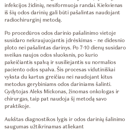
infekcijos židinių, nesiformuoja randai. Kiekvienas
iš šių odos darinių gali būti pašalintas naudojant
radiochirurginį metodą.
Po procedūros odos darinio pašalinimo vietoje
susidaro nekraujuojantis įdrėskimas – ne didesnio
ploto nei pašalintas darinys. Po 7-10 dienų susidaro
sveikas naujos odos sluoksnis, po kurio
pakeičiantis spalvą ir susiliejantis su normalios
paciento odos spalva. Šis procesas vidutiniškai
vyksta du kartus greičiau nei naudojant kitus
metodus gerybiniams odos dariniams šalinti.
Gydytojas Aleks Mickonas, žinomas onkologas ir
chirurgas, taip pat naudoja šį metodą savo
praktikoje.
Aukštas diagnostikos lygis ir odos darinių šalinimo
saugumas užtikrinamas atliekant