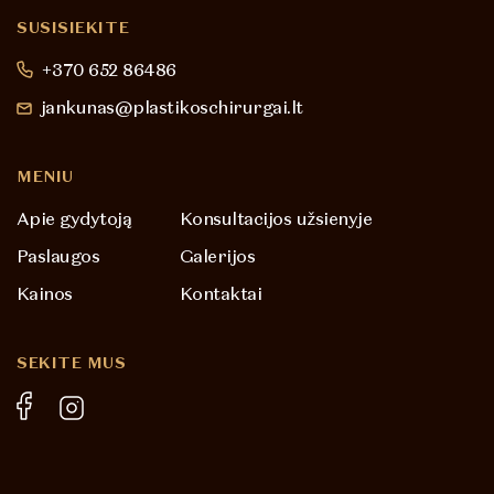
SUSISIEKITE
+370 652 86486
jankunas@plastikoschirurgai.lt
MENIU
Apie gydytoją
Konsultacijos užsienyje
Paslaugos
Galerijos
Kainos
Kontaktai
SEKITE MUS