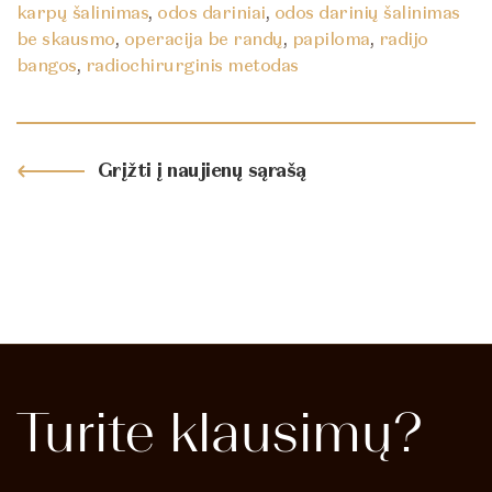
karpų šalinimas
,
odos dariniai
,
odos darinių šalinimas
be skausmo
,
operacija be randų
,
papiloma
,
radijo
bangos
,
radiochirurginis metodas
Grįžti į naujienų sąrašą
Turite
klausimų?