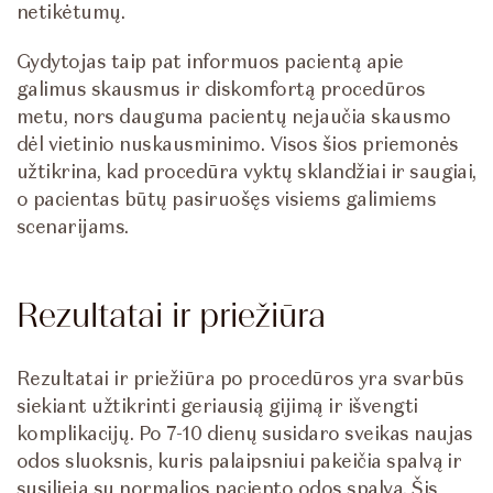
netikėtumų.
Gydytojas taip pat informuos pacientą apie
galimus skausmus ir diskomfortą procedūros
metu, nors dauguma pacientų nejaučia skausmo
dėl vietinio nuskausminimo. Visos šios priemonės
užtikrina, kad procedūra vyktų sklandžiai ir saugiai,
o pacientas būtų pasiruošęs visiems galimiems
scenarijams.
Rezultatai ir priežiūra
Rezultatai ir priežiūra po procedūros yra svarbūs
siekiant užtikrinti geriausią gijimą ir išvengti
komplikacijų. Po 7-10 dienų susidaro sveikas naujas
odos sluoksnis, kuris palaipsniui pakeičia spalvą ir
susilieja su normalios paciento odos spalva. Šis