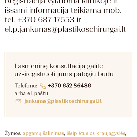
Registracija vykdoma klinikoje ir
išsami informacija teikiama mob.
tel. +370 687 17553 ir
el.p.jankunas@plastikoschirurgai.lt
Į asmeninę konsultaciją galite
užsiregistruoti jums patogiu būdu
Telefonu:
+370 652 86486
arba el. paštu:
jankunas@plastikoschirurgai.lt
Žymos:
apgamų šalinimas
,
išsiplėtusios kraujagyslės
,