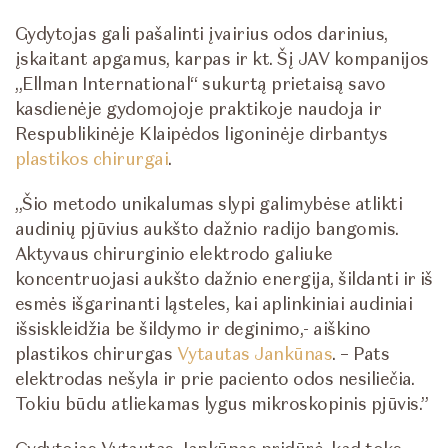
Gydytojas gali pašalinti įvairius odos darinius,
įskaitant apgamus, karpas ir kt. Šį JAV kompanijos
„Ellman International“ sukurtą prietaisą savo
kasdienėje gydomojoje praktikoje naudoja ir
Respublikinėje Klaipėdos ligoninėje dirbantys
plastikos chirurgai
.
„Šio metodo unikalumas slypi galimybėse atlikti
audinių pjūvius aukšto dažnio radijo bangomis.
Aktyvaus chirurginio elektrodo galiuke
koncentruojasi aukšto dažnio energija, šildanti ir iš
esmės išgarinanti ląsteles, kai aplinkiniai audiniai
išsiskleidžia be šildymo ir deginimo,- aiškino
plastikos chirurgas
Vytautas Jankūnas
. – Pats
elektrodas nešyla ir prie paciento odos nesiliečia.
Tokiu būdu atliekamas lygus mikroskopinis pjūvis.”