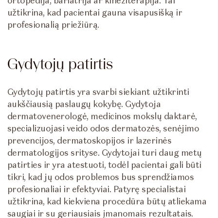
ortopedija, bariatrija ar kineziterapija. Tai
užtikrina, kad pacientai gauna visapusišką ir
profesionalią priežiūrą.
Gydytojų patirtis
Gydytojų patirtis yra svarbi siekiant užtikrinti
aukščiausią paslaugų kokybę. Gydytoja
dermatovenerologė, medicinos mokslų daktarė,
specializuojasi veido odos dermatozės, senėjimo
prevencijos, dermatoskopijos ir lazerinės
dermatologijos srityse. Gydytojai turi daug metų
patirties ir yra atestuoti, todėl pacientai gali būti
tikri, kad jų odos problemos bus sprendžiamos
profesionaliai ir efektyviai. Patyrę specialistai
užtikrina, kad kiekviena procedūra būtų atliekama
saugiai ir su geriausiais įmanomais rezultatais.