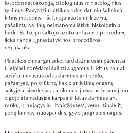
fotodermatoskopiją, citologinius ir histologinius
tyrimus. Pavyzdžiui, atlikus odos darinių šalinimą
kitais metodais – šaltuoju azotu ar lazeriu,
pašalintų darinių neįmanoma ištirti histologiniu
būdu. Be to, po šaltojo azoto ar lazerio procedūrų
lieka randai, įprastai vienos procedūros
nepakanka.
Plastikos chirurgai sako, kad dažniausiai pacientai
kreipiasi norėdami šalinti apgamus ir kitus naujai
susiformavusius odos darinius ant veido,
pažastyse, po krūtine, kaklo ar lytinių organų
srityje atsiradusias papilomas, įprastas ir senėjimo
eigoje atsiradusias karpas ir kitus darinius ant
rankų, kraujagyslių „žvaigždutes“, venų „tinklelį“,
pėdų karpas, nuospaudas, gydo įaugusius nagus.