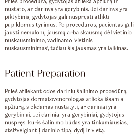
Prieš procedūrą, gydytojas atlieka apžiūrą ir
nustato, ar darinys yra gerybinis. Jei darinys yra
piktybinis, gydytojas gali nuspręsti atlikti
papildomus tyrimus. Po procedūros, pacientas gali
jausti nemalonų jausmą arba skausmą dėl vietinio
nuskausminimo, vadinamo ‘vietinis
nuskausminimas’, tačiau šis jausmas yra laikinas.
Patient Preparation
Prieš atliekant odos darinių šalinimo procedūrą,
gydytojas dermatovenerologas atlieka išsamią
apžiūrą, siekdamas nustatyti, ar dariniai yra
gerybiniai. Jei dariniai yra gerybiniai, gydytojas
nuspręs, kuris šalinimo būdas yra tinkamiausias,
atsižvelgiant į darinio tipą, dydį ir vietą.