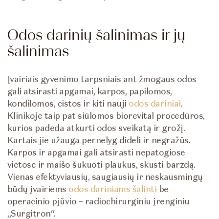
Odos darinių šalinimas ir jų
šalinimas
Įvairiais gyvenimo tarpsniais ant žmogaus odos
gali atsirasti apgamai, karpos, papilomos,
kondilomos, cistos ir kiti nauji
odos dariniai
.
Klinikoje taip pat siūlomos biorevital procedūros,
kurios padeda atkurti odos sveikatą ir grožį.
Kartais jie užauga pernelyg dideli ir negražūs.
Karpos ir apgamai gali atsirasti nepatogiose
vietose ir maišo šukuoti plaukus, skusti barzdą.
Vienas efektyviausių, saugiausių ir neskausmingų
būdų įvairiems
odos dariniams šalinti
be
operacinio pjūvio – radiochirurginiu įrenginiu
„Surgitron“.