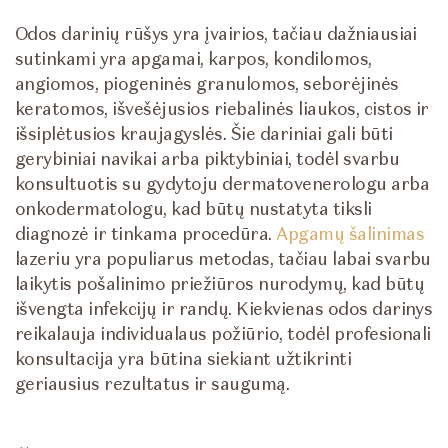
Odos darinių rūšys yra įvairios, tačiau dažniausiai
sutinkami yra apgamai, karpos, kondilomos,
angiomos, piogeninės granulomos, seborėjinės
keratomos, išvešėjusios riebalinės liaukos, cistos ir
išsiplėtusios kraujagyslės. Šie dariniai gali būti
gerybiniai navikai arba piktybiniai, todėl svarbu
konsultuotis su gydytoju dermatovenerologu arba
onkodermatologu, kad būtų nustatyta tiksli
diagnozė ir tinkama procedūra.
Apgamų šalinimas
lazeriu yra populiarus metodas, tačiau labai svarbu
laikytis pošalinimo priežiūros nurodymų, kad būtų
išvengta infekcijų ir randų. Kiekvienas odos darinys
reikalauja individualaus požiūrio, todėl profesionali
konsultacija yra būtina siekiant užtikrinti
geriausius rezultatus ir saugumą.