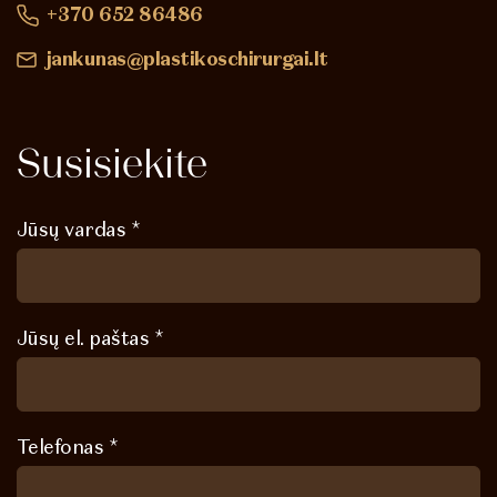
+370 652 86486
jankunas@plastikoschirurgai.lt
Susisiekite
Jūsų vardas *
Jūsų el. paštas *
Telefonas *