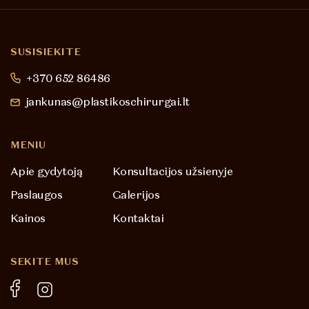
SUSISIEKITE
+370 652 86486
jankunas@plastikoschirurgai.lt
MENIU
Apie gydytoją
Konsultacijos užsienyje
Paslaugos
Galerijos
Kainos
Kontaktai
SEKITE MUS