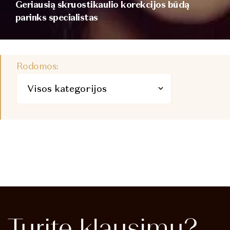
Geriausią skruostikaulio korekcijos būdą
parinks specialistas
Rodomos:
Turite
klausimų?