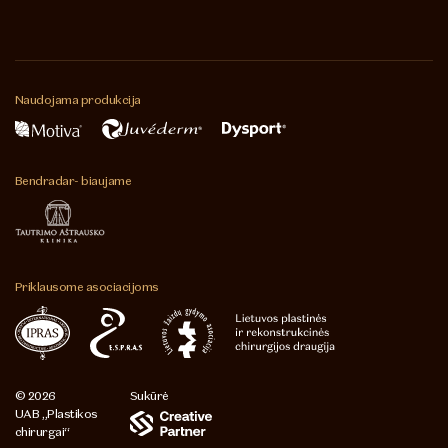
Naudojama
produkcija
Bendradar-
biaujame
Priklausome
asociacijoms
© 2026
Sukūrė
UAB „Plastikos
chirurgai“