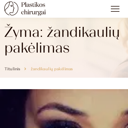
Žyma:
žandikaulių
pakėlimas
Titulinis
žandikaulių pakėlimas