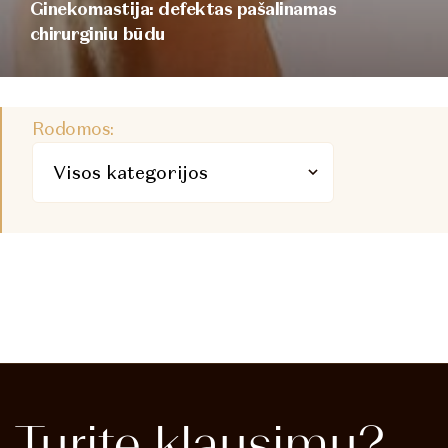
Ginekomastija: defektas pašalinamas
chirurginiu būdu
Rodomos:
Turite
klausimų?