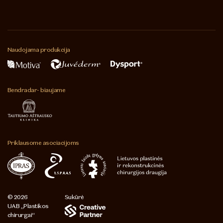
Naudojama
produkcija
Bendradar-
biaujame
Priklausome
asociacijoms
© 2026
Sukūrė
UAB „Plastikos
chirurgai“