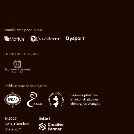
Naudojama
produkcija
Bendradar-
biaujame
Priklausome
asociacijoms
© 2026
Sukūrė
UAB „Plastikos
chirurgai“