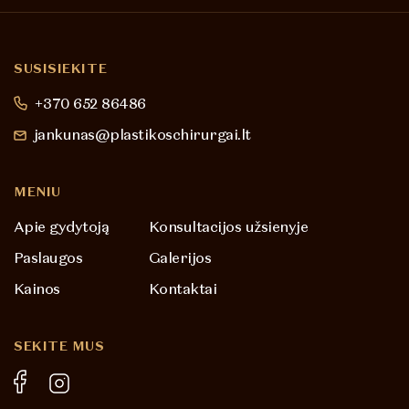
SUSISIEKITE
+370 652 86486
jankunas@plastikoschirurgai.lt
MENIU
Apie gydytoją
Konsultacijos užsienyje
Paslaugos
Galerijos
Kainos
Kontaktai
SEKITE MUS