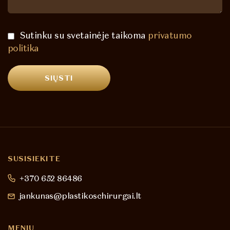
Sutinku su svetainėje taikoma
privatumo
politika
SUSISIEKITE
+370 652 86486
jankunas@plastikoschirurgai.lt
MENIU