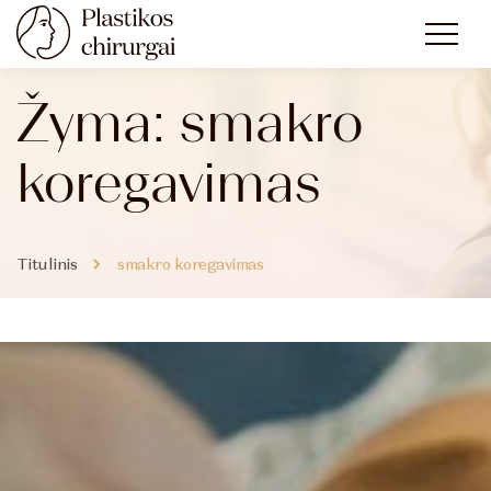
Žyma:
smakro
koregavimas
Titulinis
smakro koregavimas