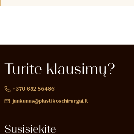
Turite
klausimų?
+370 652 86486
jankunas@plastikoschirurgai.lt
Susisiekite