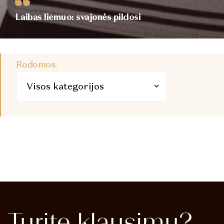
Laibas liemuo: svajonės pildosi
Rodomos:
Turite
klausimų?