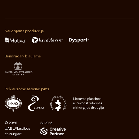
Naudojama
produkcija
Bendradar-
biaujame
Priklausome
asociacijoms
© 2026
Sukūrė
UAB „Plastikos
chirurgai“