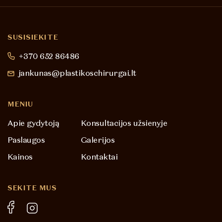
SUSISIEKITE
+370 652 86486
jankunas@plastikoschirurgai.lt
MENIU
Apie gydytoją
Konsultacijos užsienyje
Paslaugos
Galerijos
Kainos
Kontaktai
SEKITE MUS