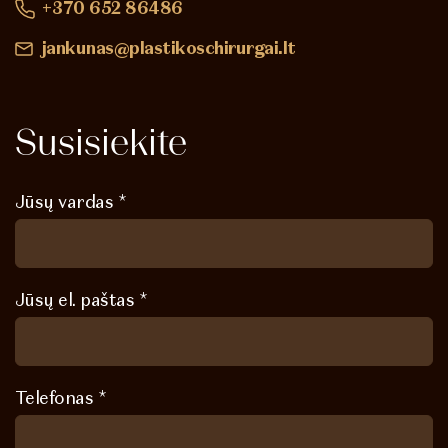
+370 652 86486
jankunas@plastikoschirurgai.lt
Susisiekite
Jūsų vardas *
Jūsų el. paštas *
Telefonas *