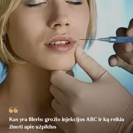
Kas yra fileris: grožio injekcijos ABC ir ką reikia
žinoti apie užpildus