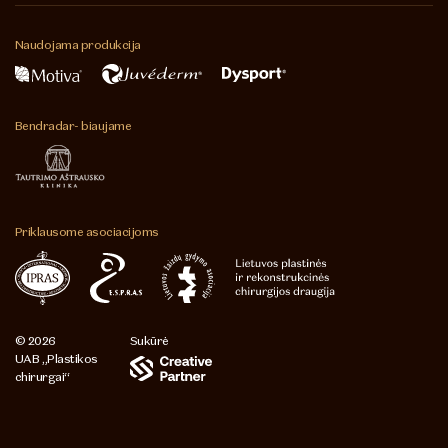
Naudojama
produkcija
Bendradar-
biaujame
Priklausome
asociacijoms
© 2026
Sukūrė
UAB „Plastikos
chirurgai“