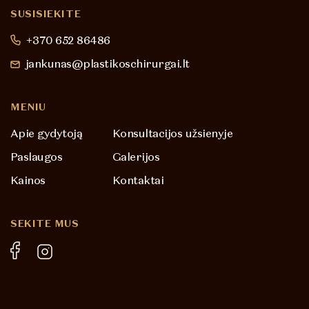
SUSISIEKITE
+370 652 86486
jankunas@plastikoschirurgai.lt
MENIU
Apie gydytoją
Konsultacijos užsienyje
Paslaugos
Galerijos
Kainos
Kontaktai
SEKITE MUS