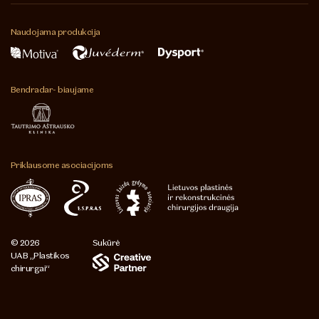
Naudojama
produkcija
Bendradar-
biaujame
Priklausome
asociacijoms
© 2026
Sukūrė
UAB „Plastikos
chirurgai“