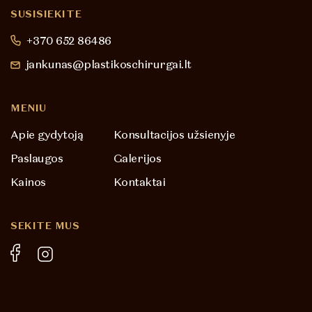
SUSISIEKITE
+370 652 86486
jankunas@plastikoschirurgai.lt
MENIU
Apie gydytoją
Konsultacijos užsienyje
Paslaugos
Galerijos
Kainos
Kontaktai
SEKITE MUS