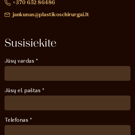
+370 652 86486
jankunas@plastikoschirurgai.lt
Susisiekite
Jūsų vardas *
Jūsų el. paštas *
Telefonas *