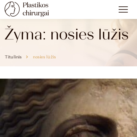
Žyma:
nosies lūžis
Titulinis
nosies lūžis