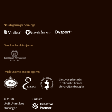
Naudojama
produkcija
Bendradar-
biaujame
Priklausome
asociacijoms
© 2026
Sukūrė
UAB „Plastikos
chirurgai“