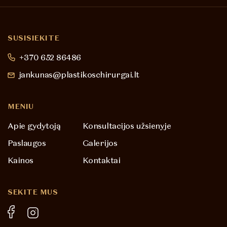
SUSISIEKITE
+370 652 86486
jankunas@plastikoschirurgai.lt
MENIU
Apie gydytoją
Konsultacijos užsienyje
Paslaugos
Galerijos
Kainos
Kontaktai
SEKITE MUS