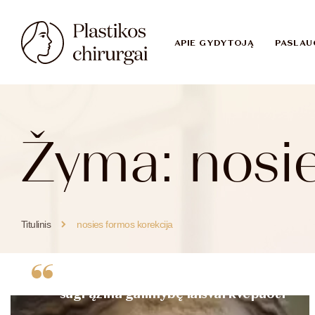
APIE GYDYTOJĄ
PASLAU
Žyma:
nosi
Titulinis
nosies formos korekcija
Nosies pertvaros operacija
sugrąžina galimybę laisvai kvėpuoti