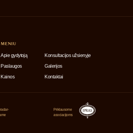
MENIU
Apie gydytoją
Konsultacijos užsienyje
Paslaugos
Galerijos
Kainos
Kontaktai
radar-
Priklausome
jame
asociacijoms