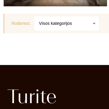
Nosies pertvaros operacija sugrąžina
galimybę laisvai kvėpuotiNosies pertvaros
operacija septoplastikaKartais plastinė
operacija reikalinga ne tik siekiant išvaizdos
Rodomos:
permainų. Nosies pertvaros operacija –
viena iš tų, kurios skirtos pagerinti ne
išvaizdą,...
SKAITYTI PLAČIAU
Turite