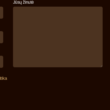
Jūsų žinutė
tika