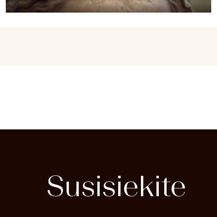
Rekonstrukcinė nosies plastika Daugeliui
plastinė operacija asocijuojasi tik su
išoriniais žmogaus pokyčiais ir grožiu. Iš
tikrųjų plastikos chirurgams neretai tenka
spręsti problemas, kurios tiesiogiai
susijusios su žmonių gyvenimo kokybės
klausimais....
SKAITYTI PLAČIAU
Susisiekite