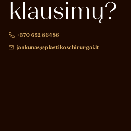
klausimų?
+370 652 86486
jankunas@plastikoschirurgai.lt