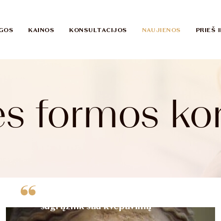
GOS
KAINOS
KONSULTACIJOS
NAUJIENOS
PRIEŠ 
es formos kor
Rekonstrukcinė nosies plastika:
sugrąžink sau kvėpavimą