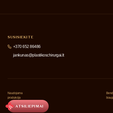
SUSISIEKITE
+370 652 86486
jankunas@plastikoschirurgai.lt
Naudojama
Bend
produkcija
biau
ATSILIEPIMAI