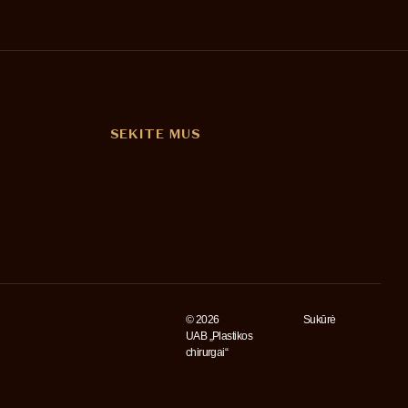
SEKITE MUS
© 2026
Sukūrė
UAB „Plastikos
chirurgai“