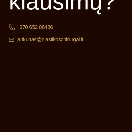
klausimų?
+370 652 86486
jankunas@plastikoschirurgai.lt