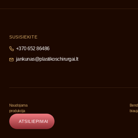
SUSISIEKITE
+370 652 86486
jankunas@plastikoschirurgai.lt
Naudojama
Bend
produkcija
biau
ATSILIEPIMAI