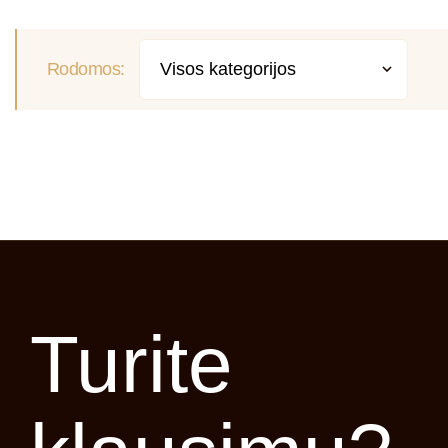
Bet Reikalinga OperacijaĮdubę speneliai:
apibrėžimas ir priežastysĮdubę speneliai
yra tokie, kurie užuot buvę iššokę į paviršių,
Rodomos:
yra įdubę į krūtį ar yra toje pat...
SKAITYTI PLAČIAU
Turite