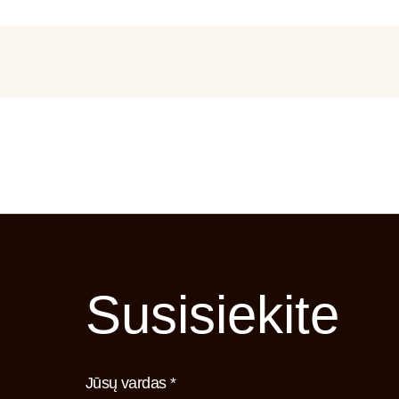
Susisiekite
Jūsų vardas *