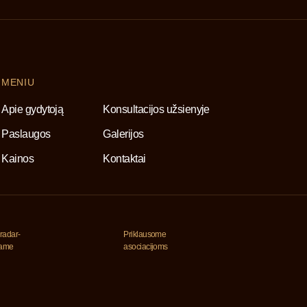
MENIU
Apie gydytoją
Konsultacijos užsienyje
Paslaugos
Galerijos
Kainos
Kontaktai
radar-
Priklausome
jame
asociacijoms