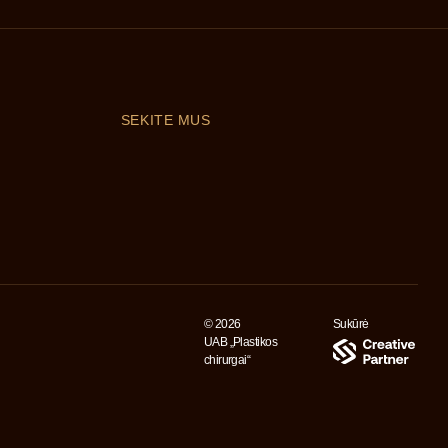
SEKITE MUS
© 2026
Sukūrė
UAB „Plastikos
chirurgai“