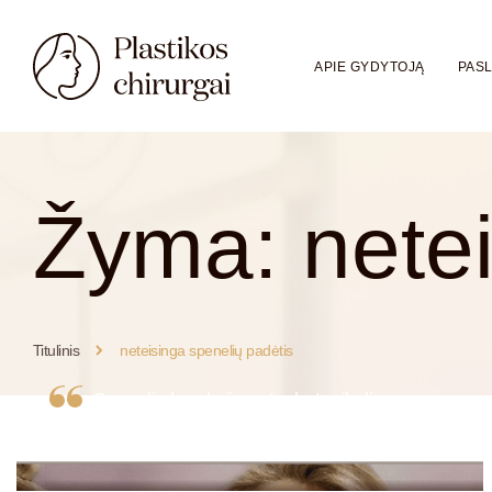
APIE GYDYTOJĄ
PAS
Žyma:
nete
Titulinis
neteisinga spenelių padėtis
Spenelių korekcija: reta, bet reikalinga
operacija
Idube Speneliai: Spenelių Korekcija - Reta,