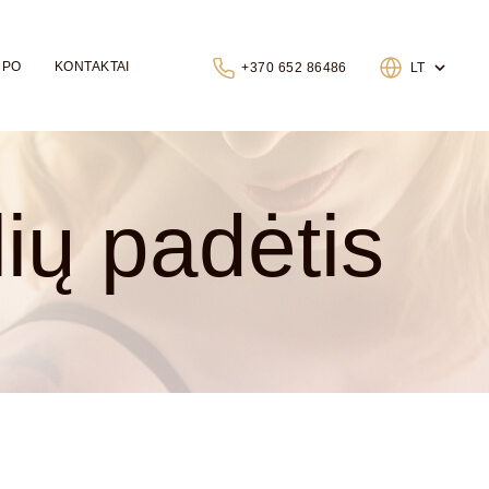
 PO
KONTAKTAI
+370 652 86486
LT
ių padėtis