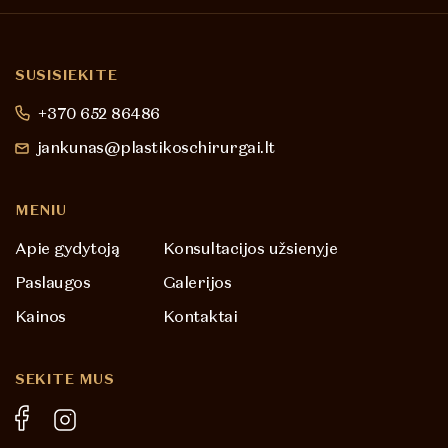
SUSISIEKITE
+370 652 86486
jankunas@plastikoschirurgai.lt
MENIU
Apie gydytoją
Konsultacijos užsienyje
Paslaugos
Galerijos
Kainos
Kontaktai
SEKITE MUS