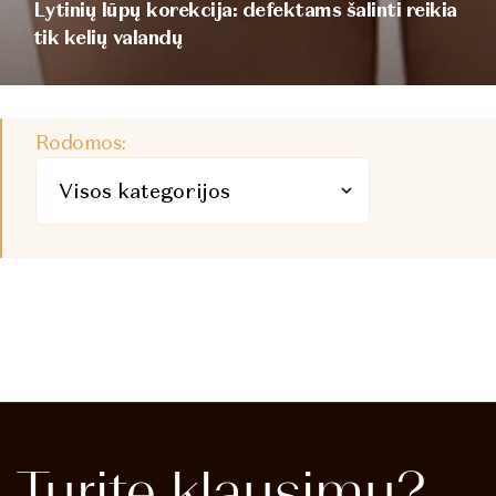
Lytinių lūpų korekcija: defektams šalinti reikia
tik kelių valandų
Rodomos:
Turite
klausimų?