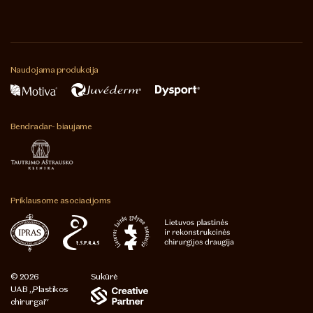
Naudojama
produkcija
Bendradar-
biaujame
Priklausome
asociacijoms
© 2026
Sukūrė
UAB „Plastikos
chirurgai“