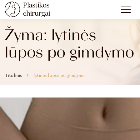
Žyma:
lytinės
lūpos po gimdymo
Titulinis
lytinės lūpos po gimdymo