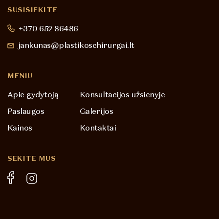
SUSISIEKITE
+370 652 86486
jankunas@plastikoschirurgai.lt
MENIU
Apie gydytoją
Konsultacijos užsienyje
Paslaugos
Galerijos
Kainos
Kontaktai
SEKITE MUS