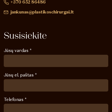
+370 652 86486
jankunas@plastikoschirurgai.lt
Susisiekite
Jūsų vardas *
Jūsų el. paštas *
Telefonas *