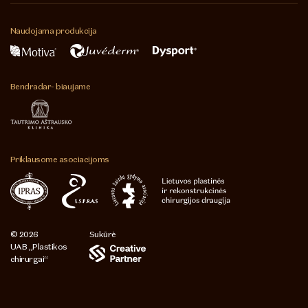
Naudojama
produkcija
Bendradar-
biaujame
Priklausome
asociacijoms
© 2026
Sukūrė
UAB „Plastikos
chirurgai“