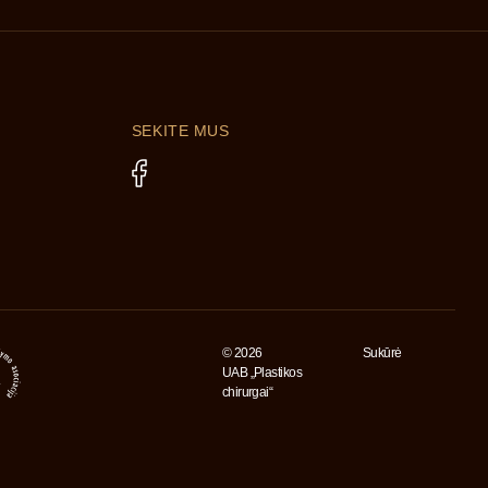
SEKITE MUS
© 2026
Sukūrė
UAB „Plastikos
chirurgai“