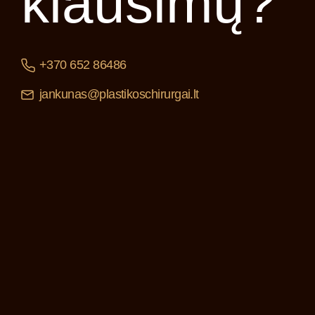
klausimų?
+370 652 86486
jankunas@plastikoschirurgai.lt