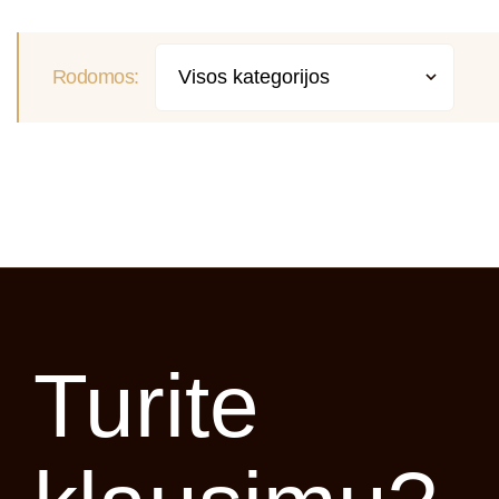
metų jaunesniVeido patempimasVeido ir
kaklo procedūros, žinomos kaip veido
patempimas, veido „liftingas”, „Face lift“ –
Rodomos:
paklausiausios kosmetinės operacijos,
padedančios pasiekti puikų jauninantį
efektą...
SKAITYTI PLAČIAU
Turite