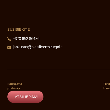
SUSISIEKITE
+370 652 86486
jankunas@plastikoschirurgai.lt
Naudojama
Bend
produkcija
biau
ATSILIEPIMAI