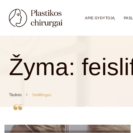
APIE GYDYTOJĄ
PAS
Žyma:
feisl
Titulinis
feisliftingas
Veido patempimas „Face Lift“ dėka – 10
metų jaunesni
Veido patempimas „Face Lift“ dėka - 10