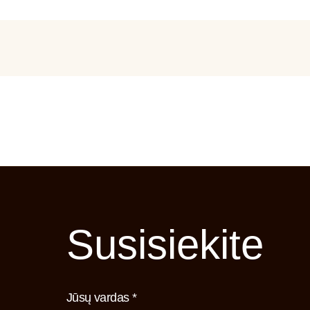
Susisiekite
Jūsų vardas *