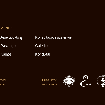
MENIU
Apie gydytoją
Konsultacijos užsienyje
Paslaugos
Galerijos
Kainos
Kontaktai
radar-
Priklausome
jame
asociacijoms