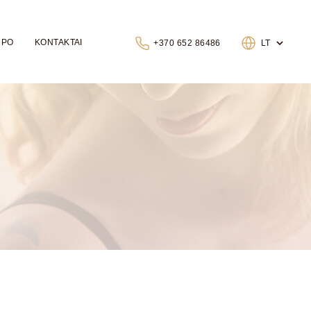
 PO
KONTAKTAI
+370 652 86486
LT