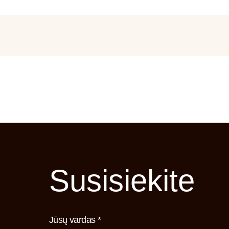
Susisiekite
Jūsų vardas *