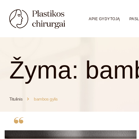
APIE GYDYTOJĄ
PAS
Žyma:
bamb
Titulinis
bambos gylis
Kaip atrodo ideali bamba?
Kaip atrodo ideali bamba? Pasaulyje