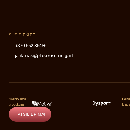
SUSISIEKITE
+370 652 86486
jankunas@plastikoschirurgai.lt
Naudojama
Bend
produkcija
biau
ATSILIEPIMAI