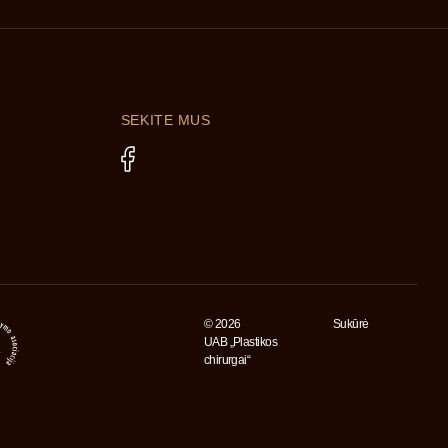
SEKITE MUS
© 2026
Sukūrė
UAB „Plastikos
chirurgai“