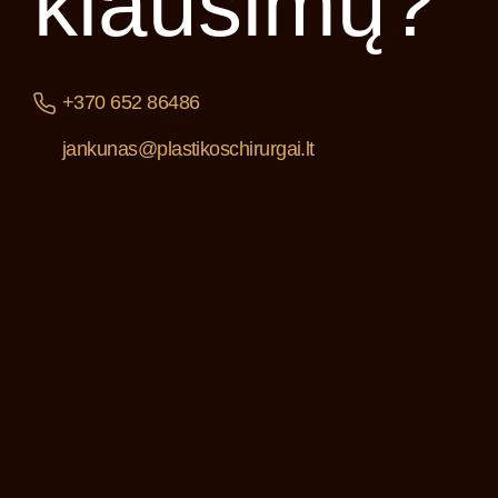
klausimų?
+370 652 86486
jankunas@plastikoschirurgai.lt