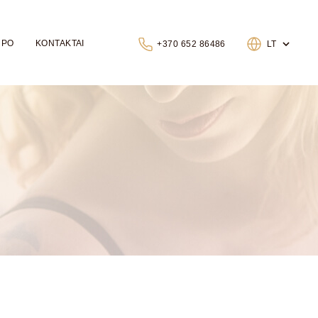
 PO
KONTAKTAI
+370 652 86486
LT