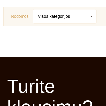
nerasite dviejų žmonių su vienodais pirštų
antspaudais, taip pat ir su vienodomis
bambomis. Bamba susiformuoja
Rodomos:
kiekvienam, kai vos gimus nukerpama
virkštelė. Ilgainiui nuo bambos formos...
SKAITYTI PLAČIAU
Turite