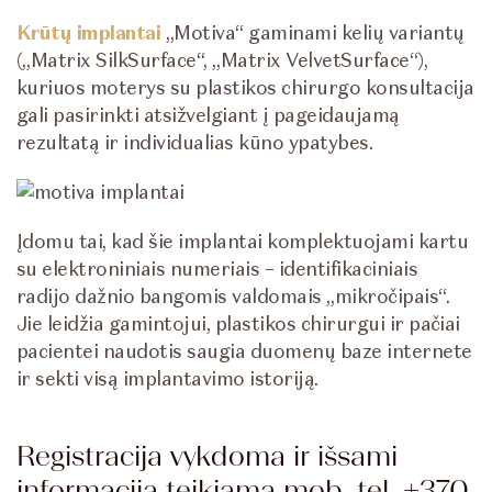
Krūtų implantai
„Motiva“ gaminami kelių variantų
(„Matrix SilkSurface“, „Matrix VelvetSurface“),
kuriuos moterys su plastikos chirurgo konsultacija
gali pasirinkti atsižvelgiant į pageidaujamą
rezultatą ir individualias kūno ypatybes.
Įdomu tai, kad šie
implantai komplektuojami kartu
su elektroniniais numeriais – identifikaciniais
radijo dažnio bangomis valdomais „mikročipais“.
Jie leidžia gamintojui, plastikos chirurgui ir pačiai
pacientei naudotis saugia duomenų baze internete
ir sekti visą implantavimo istoriją.
Registracija vykdoma ir išsami
informacija teikiama mob. tel. +370