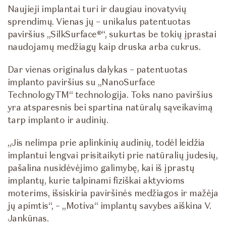
Naujieji implantai turi ir daugiau inovatyvių
sprendimų. Vienas jų –
unikalus patentuotas
paviršius „SilkSurface®“, sukurtas be tokių įprastai
naudojamų medžiagų kaip druska arba cukrus.
Dar vienas originalus dalykas – patentuotas
implanto paviršius su „NanoSurface
TechnologyTM“ technologija. Toks nano paviršius
yra atsparesnis bei spartina natūralų sąveikavimą
tarp implanto ir audinių.
„Jis nelimpa prie aplinkinių audinių, todėl leidžia
implantui lengvai prisitaikyti prie natūralių judesių,
pašalina nusidėvėjimo galimybę, kai iš įprastų
implantų, kurie talpinami fiziškai aktyvioms
moterims, išsiskiria paviršinės medžiagos ir mažėja
jų apimtis“, – „Motiva“ implantų savybes aiškina V.
Jankūnas.