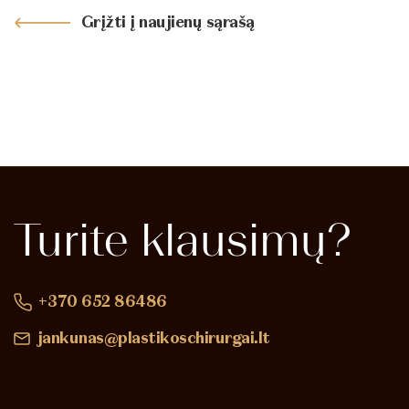
Grįžti į naujienų sąrašą
Turite
klausimų?
+370 652 86486
jankunas@plastikoschirurgai.lt