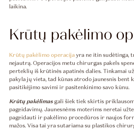
laikina.
Krūtų pakėlimo op
Krūtų pakėlimo operacija
yra ne itin sudėtinga, 
nejautrą. Operacijos metu chirurgas pakels spenel
perteklių iš krūtinės apatinės dalies. Tinkamai 
pakyla jų vieta, tad kūnas atrodo jaunesnis bent 
pasitikėjimo savimi ir pasitenkinimo savo kūnu.
Krūtų pakėlimas
gali šiek tiek skirtis priklauso
pageidavimų. Jaunesnėms moterims neretai užtenka
pageidauti ir pakėlimo procedūros ir naujos form
mažos. Visa tai yra sutariama su plastikos chirur