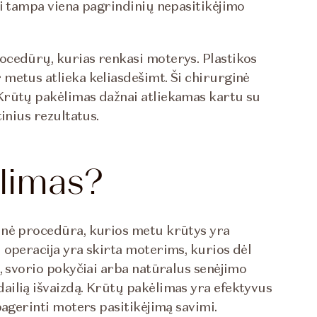
ai tampa viena pagrindinių nepasitikėjimo
rocedūrų, kurias renkasi moterys. Plastikos
metus atlieka keliasdešimt. Ši chirurginė
Krūtų pakėlimas dažnai atliekamas kartu su
inius rezultatus.
ėlimas?
inė procedūra, kurios metu krūtys yra
 operacija yra skirta moterims, kurios dėl
, svorio pokyčiai arba natūralus senėjimo
ailią išvaizdą. Krūtų pakėlimas yra efektyvus
pagerinti moters pasitikėjimą savimi.