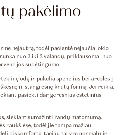
ūtų pakėlimo
inę nejautrą, todėl pacientė nejaučia jokio
unka nuo 2 iki 3 valandų, priklausomai nuo
tervencijos sudėtingumo.
eklinę odą ir pakelia spenelius bei areoles į
škesnę ir stangresnę krūtų formą. Jei reikia,
iekiant pasiekti dar geresnius estetinius
mos, siekiant sumažinti randų matomumą.
ės raukšlėse, todėl jie tampa mažiau
delį diskomfortą, tačiau tai yra normalu ir