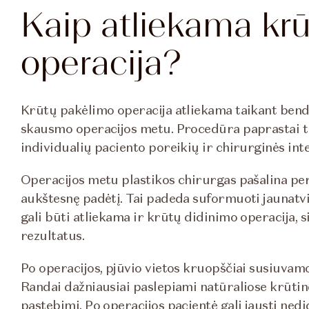
Kaip atliekama kr
operacija?
Krūtų pakėlimo operacija atliekama taikant bendr
skausmo operacijos metu. Procedūra paprastai tr
individualių paciento poreikių ir chirurginės in
Operacijos metu plastikos chirurgas pašalina pert
aukštesnę padėtį. Tai padeda suformuoti jaunatvi
gali būti atliekama ir krūtų didinimo operacija, s
rezultatus.
Po operacijos, pjūvio vietos kruopščiai susiuva
Randai dažniausiai paslepiami natūraliose krūtin
pastebimi. Po operacijos pacientė gali jausti nedi