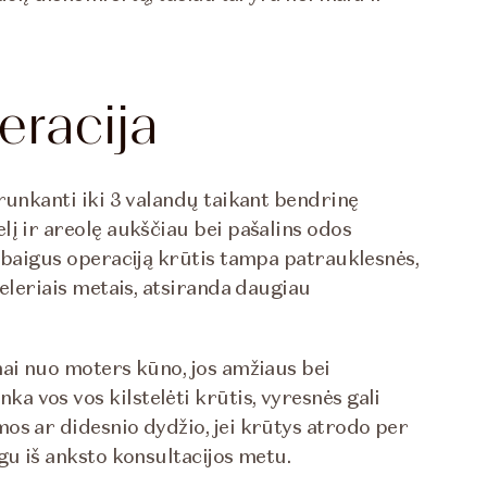
eracija
trunkanti iki 3 valandų taikant bendrinę
į ir areolę aukščiau bei pašalins odos
užbaigus operaciją krūtis tampa patrauklesnės,
keleriais metais, atsiranda daugiau
mai nuo moters kūno, jos amžiaus bei
 vos vos kilstelėti krūtis, vyresnės gali
os ar didesnio dydžio, jei krūtys atrodo per
gu iš anksto konsultacijos metu.