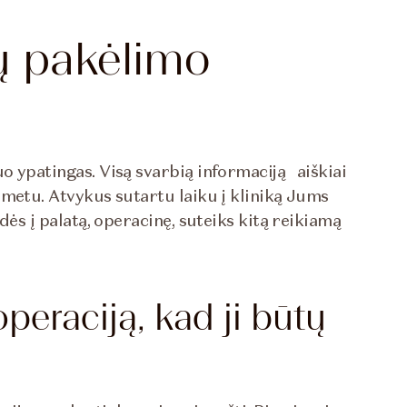
ų pakėlimo
o ypatingas. Visą svarbią informaciją aiškiai
 metu. Atvykus sutartu laiku į kliniką Jums
dės į palatą, operacinę, suteiks kitą reikiamą
operaciją, kad ji būtų