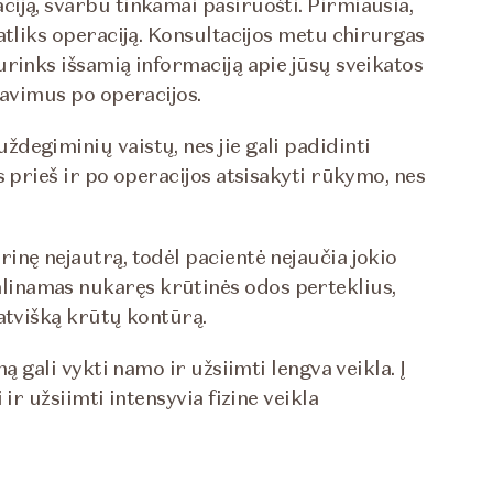
iją, svarbu tinkamai pasiruošti. Pirmiausia,
atliks operaciją. Konsultacijos metu chirurgas
urinks išsamią informaciją apie jūsų sveikatos
davimus po operacijos.
degiminių vaistų, nes jie gali padidinti
s prieš ir po operacijos atsisakyti rūkymo, nes
inę nejautrą, todėl pacientė nejaučia jokio
inamas nukaręs krūtinės odos perteklius,
atvišką krūtų kontūrą.
ą gali vykti namo ir užsiimti lengva veikla. Į
ir užsiimti intensyvia fizine veikla