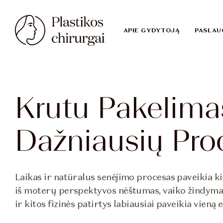
APIE GYDYTOJĄ
PASLAU
Krutu Pakelima
Dažniausių Pro
Laikas ir natūralus senėjimo procesas paveikia 
iš moterų perspektyvos nėštumas, vaiko žindymas
ir kitos fizinės patirtys labiausiai paveikia vien