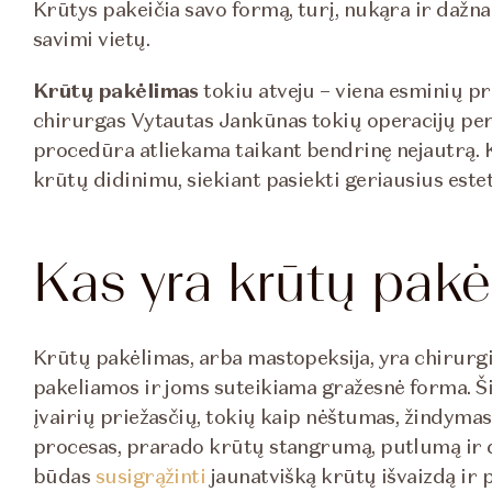
Krūtys pakeičia savo formą, turį, nukąra ir dažn
savimi vietų.
Krūtų pakėlimas
tokiu atveju – viena esminių p
chirurgas Vytautas Jankūnas tokių operacijų per 
procedūra atliekama taikant bendrinę nejautrą. 
krūtų didinimu, siekiant pasiekti geriausius estet
Kas yra krūtų pak
Krūtų pakėlimas, arba mastopeksija, yra chirurg
pakeliamos ir joms suteikiama gražesnė forma. Ši
įvairių priežasčių, tokių kaip nėštumas, žindymas
procesas, prarado krūtų stangrumą, putlumą ir d
būdas
susigrąžinti
jaunatvišką krūtų išvaizdą ir 