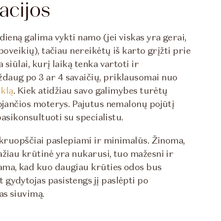
acijos
dieną galima vykti namo (jei viskas yra gerai,
poveikių), tačiau nereikėtų iš karto grįžti prie
siūlai, kurį laiką tenka vartoti ir
daug po 3 ar 4 savaičių, priklausomai nuo
iklą
. Kiek atidžiau savo galimybes turėtų
uojančios moterys. Pajutus nemalonų pojūtį
pasikonsultuoti su specialistu.
 kruopščiai paslepiami ir minimalūs. Žinoma,
ažiau krūtinė yra nukarusi, tuo mažesni ir
ama, kad kuo daugiau krūties odos bus
gydytojas pasistengs jį paslėpti po
as siuvimą.