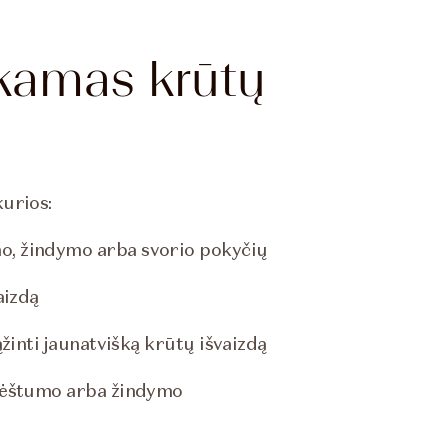
ekamas krūtų
urios:
o, žindymo arba svorio pokyčių
aizdą
žinti jaunatvišką krūtų išvaizdą
 nėštumo arba žindymo