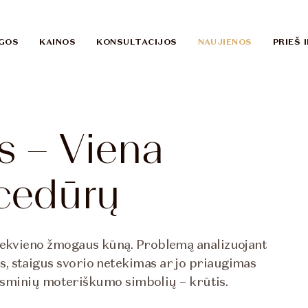
GOS
KAINOS
KONSULTACIJOS
NAUJIENOS
PRIEŠ 
s – Viena
cedūrų
kiekvieno žmogaus kūną. Problemą analizuojant
, staigus svorio netekimas ar jo priaugimas
ą esminių moteriškumo simbolių – krūtis.