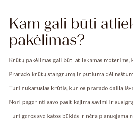
Kam gali būti atli
pakėlimas?
Krūtų pakėlimas gali būti atliekamas moterims, k
Prarado krūtų stangrumą ir putlumą dėl nėštum
Turi nukarusias krūtis, kurios prarado dailią išv
Nori pagerinti savo pasitikėjimą savimi ir susigrą
Turi geros sveikatos būklės ir nėra planuojama