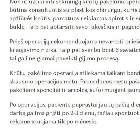
Norint užtikrinti sėkmingą krūtų pakėlimo operac
būtina konsultuotis su plastikos chirurgu, kuris 
apžiūrės krūtis, pamatuos reikiamas apimtis ir s
būklę. Taip pat aptarsite savo lūkesčius ir pagei
Prieš operaciją rekomenduojama nevartoti priešuž
kraujavimo riziką. Taip pat svarbu bent 6 savaite
tai gali neigiamai paveikti gijimo procesą.
Krūtų pakėlimo operacija atliekama taikant bendr
skausmo operacijos metu. Procedūros metu pašal
pakeliami speneliai ir areolės, suformuojant jaun
Po operacijos, pacientė paprastai jau tą pačią dien
darbą galima grįžti po 2-3 dienų, tačiau sportuoti 
rekomenduojama tik po mėnesio.