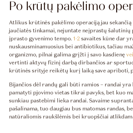
Po krūtų pakėlimo oper
Atlikus krūtinės pakėlimo operaciją jau sekančią 
jaučiatės tinkamai, nejuntate neįprastų šalutinių 
įprasto gyvenimo tempo.
1-2
savaites kūne dar yra 
nuskausminamuosius bei antibiotikus, tačiau maž
organizmo, pilnai galima grįžti į savo kasdienę
ve
vertinti aktyvų fizinį darbą dirbančios ar sport
krūtinės srityje reikėtų kurį laiką save apriboti, 
Bijančios dėl randų gali būti ramios – randai yra
pamatyti pjovimo vietas tikrai pavyks, bet kuo m
sunkiau pastebimi lieka randai. Savaime suprant
pašalinama, tuo daugiau bus matomas randas, bet 
natūraliomis raukšlėmis bei kruopščiai atlikdam